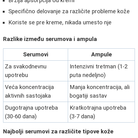
Brzija apsorpcija od kremi
Specifično delovanje za različite probleme kože
Koriste se pre kreme, nikada umesto nje
Razlike između serumova i ampula
Serumovi
Ampule
Za svakodnevnu
Intenzivni tretman (1-2
upotrebu
puta nedeljno)
Veća koncentracija
Manja koncentracija, ali
aktivnih sastojaka
bogatiji sastav
Dugotrajna upotreba
Kratkotrajna upotreba
(30-60 dana)
(3-7 dana)
Najbolji serumovi za različite tipove kože