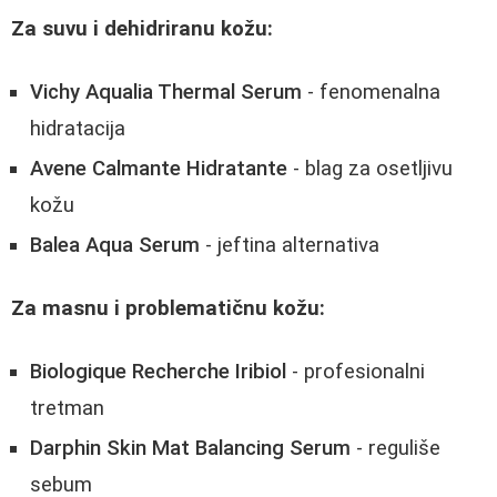
Za suvu i dehidriranu kožu:
Vichy Aqualia Thermal Serum
- fenomenalna
hidratacija
Avene Calmante Hidratante
- blag za osetljivu
kožu
Balea Aqua Serum
- jeftina alternativa
Za masnu i problematičnu kožu:
Biologique Recherche Iribiol
- profesionalni
tretman
Darphin Skin Mat Balancing Serum
- reguliše
sebum