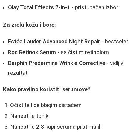
Olay Total Effects 7-in-1
- pristupačan izbor
Za zrelu kožu i bore:
Estée Lauder Advanced Night Repair
- bestseler
Roc Retinox Serum
- sa čistim retinolom
Darphin Predermine Wrinkle Corrective
- vidljivi
rezultati
Kako pravilno koristiti serumove?
Očistite lice blagim čistačem
Nanestite tonik
Nanestite 2-3 kapi seruma prstima ili