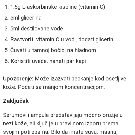
1.5g L-askorbinske kiseline (vitamin C)
5ml glicerina
5ml destilovane vode
Rastvoriti vitamin C u vodi, dodati glicerin
Čuvati u tamnoj bočici na hladnom
Koristiti uveče, naneti par kapi
Upozorenje:
Može izazvati peckanje kod osetljive
kože. Početi sa manjom koncentracijom.
Zaključak
Serumovi i ampule predstavljaju moćno oružje u
nezi kože, ali ključ je u pravilnom izboru prema
svojim potrebama. Bilo da imate suvu, masnu,