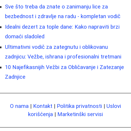
Sve što treba da znate o zanimanju lice za
bezbednost i zdravlje na radu - kompletan vodič
Idealni dezert za tople dane: Kako napraviti brzi
domaći sladoled
Ultimativni vodič za zategnutu i oblikovanu
zadnjicu: Vežbe, ishrana i profesionalni tretmani
10 Najefikasnijih Vežbi za Obličavanje i Zatezanje
Zadnjice
O nama
|
Kontakt
|
Politika privatnosti
|
Uslovi
korišćenja
|
Marketinški servisi