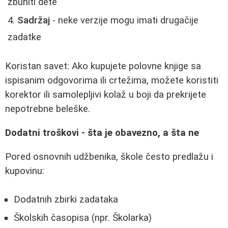
zbuniti dete
Sadržaj
- neke verzije mogu imati drugačije
zadatke
Koristan savet: Ako kupujete polovne knjige sa
ispisanim odgovorima ili crtežima, možete koristiti
korektor ili samolepljivi kolaž u boji da prekrijete
nepotrebne beleške.
Dodatni troškovi - šta je obavezno, a šta ne
Pored osnovnih udžbenika, škole često predlažu i
kupovinu:
Dodatnih zbirki zadataka
Školskih časopisa (npr. Školarka)