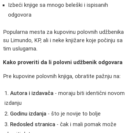
Izbeći knjige sa mnogo beleški i ispisanih
odgovora
Popularna mesta za kupovinu polovnih udžbenika
su Limundo, KP, ali i neke knjižare koje počinju sa
tim uslugama.
Kako proveriti da li polovni udžbenik odgovara
Pre kupovine polovnih knjiga, obratite pažnju na:
Autora i izdavača
- moraju biti identični novom
izdanju
Godinu izdanja
- što je novije to bolje
Redosled stranica
- čak i mali pomak može