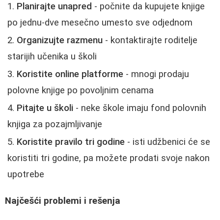
Planirajte unapred
- počnite da kupujete knjige
po jednu-dve mesečno umesto sve odjednom
Organizujte razmenu
- kontaktirajte roditelje
starijih učenika u školi
Koristite online platforme
- mnogi prodaju
polovne knjige po povoljnim cenama
Pitajte u školi
- neke škole imaju fond polovnih
knjiga za pozajmljivanje
Koristite pravilo tri godine
- isti udžbenici će se
koristiti tri godine, pa možete prodati svoje nakon
upotrebe
Najčešći problemi i rešenja