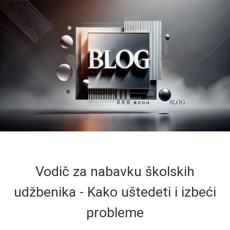
Vodič za nabavku školskih
udžbenika - Kako uštedeti i izbeći
probleme