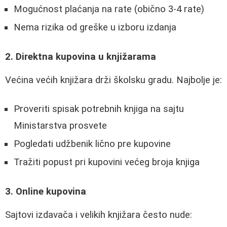
Mogućnost plaćanja na rate (obično 3-4 rate)
Nema rizika od greške u izboru izdanja
2. Direktna kupovina u knjižarama
Većina većih knjižara drži školsku gradu. Najbolje je:
Proveriti spisak potrebnih knjiga na sajtu
Ministarstva prosvete
Pogledati udžbenik lično pre kupovine
Tražiti popust pri kupovini većeg broja knjiga
3. Online kupovina
Sajtovi izdavača i velikih knjižara često nude: