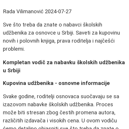
Rada Vilimanović
2024-07-27
Sve što treba da znate o nabavci školskih
udžbenika za osnovce u Srbiji. Saveti za kupovinu
novih i polovnih knjiga, prava roditelja i najčešći
problemi.
Kompletan vodič za nabavku školskih udžbenika
u Srbiji
Kupovina udžbenika - osnovne informacije
Svake godine, roditelji osnovaca suočavaju se sa
izazovom nabavke školskih udžbenika. Proces
može biti stresan zbog čestih promena autora,
različitih izdavača i visokih cena. U ovom vodiču
ćemo detaljno objasniti sve što treba da znate o