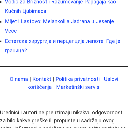
Vodič za Brižnost i Razumevanje Papagaja kao
Kućnih Ljubimaca
Mljet i Lastovo: Melankolija Jadrana u Jesenje
Veče
Естетска хирургија и перцепција лепоте: Где је
граница?
O nama
|
Kontakt
|
Politika privatnosti
|
Uslovi
korišćenja
|
Marketinški servisi
Urednici i autori ne preuzimaju nikakvu odgovornost
za bilo kakve greške ili propuste u sadržaju ovog