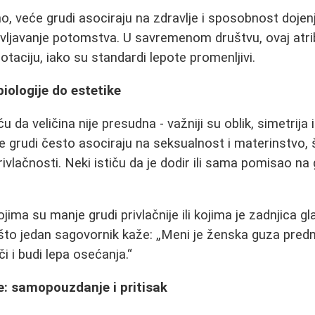
, veće grudi asociraju na zdravlje i sposobnost dojenja
življavanje potomstva. U savremenom društvu, ovaj atrib
taciju, iako su standardi lepote promenljivi.
biologije do estetike
ču da veličina nije presudna - važniji su oblik, simetrij
ke grudi često asociraju na seksualnost i materinstvo, 
ivlačnosti. Neki ističu da je dodir ili sama pomisao na
ojima su manje grudi privlačnije ili kojima je zadnjica g
što jedan sagovornik kaže:
Meni je ženska guza predm
i i budi lepa osećanja.
e: samopouzdanje i pritisak