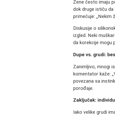
Žene često imaju p
dok druge ističu da 
primećuje:
Nekim že
Diskusije o silikon
izgled. Neki muškar
da korekcije mogu 
Dupe vs. grudi: be
Zanimljivo, mnogi is
komentator kaže:
povezana sa instink
porođaje.
Zaključak: individu
Iako velike grudi im