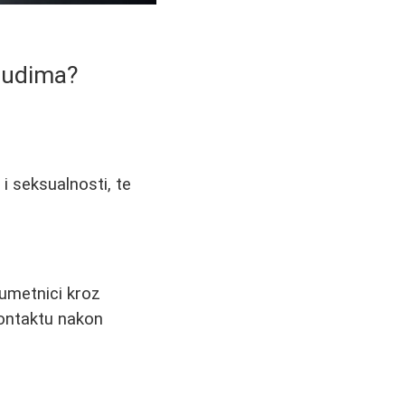
rudima?
i seksualnosti, te
 umetnici kroz
 kontaktu nakon