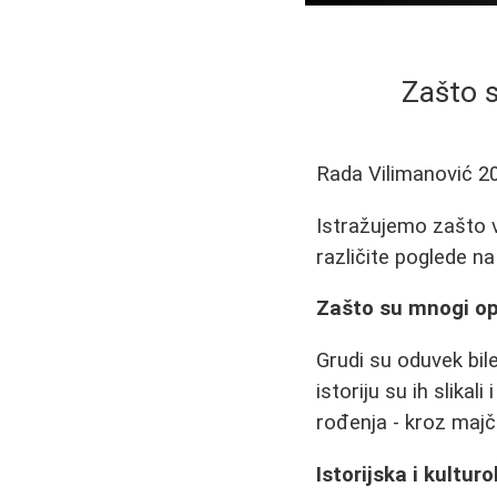
Zašto 
Rada Vilimanović
2
Istražujemo zašto ve
različite poglede n
Zašto su mnogi op
Grudi su oduvek bil
istoriju su ih slika
rođenja - kroz majči
Istorijska i kultur