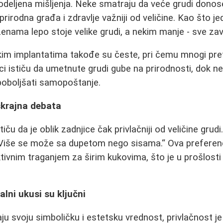
odeljena mišljenja. Neke smatraju da veće grudi dono
prirodna građa i zdravlje važniji od veličine. Kao što 
nama lepo stoje velike grudi, a nekim manje - sve zavi
skim implantatima takođe su česte, pri čemu mnogi pref
ci ističu da umetnute grudi gube na prirodnosti, dok 
poboljšati samopoštanje.
skrajna debata
tiču da je oblik zadnjice čak privlačniji od veličine grud
Više se može sa dupetom nego sisama.
Ova preferen
tivnim traganjem za širim kukovima, što je u prošlosti 
alni ukusi su ključni
aju svoju simboličku i estetsku vrednost, privlačnost j