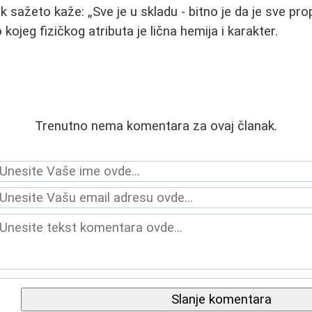
ik sažeto kaže:
Sve je u skladu - bitno je da je sve pr
o kojeg fizičkog atributa je lična hemija i karakter.
Trenutno nema komentara za ovaj članak.
Slanje komentara