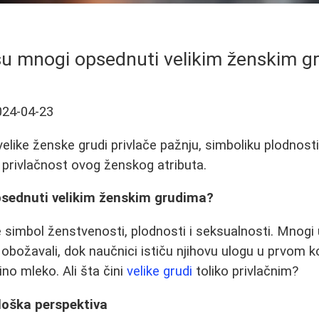
su mnogi opsednuti velikim ženskim g
024-04-23
like ženske grudi privlače pažnju, simboliku plodnosti 
a privlačnost ovog ženskog atributa.
sednuti velikim ženskim grudima?
e simbol ženstvenosti, plodnosti i seksualnosti. Mnogi
li i obožavali, dok naučnici ističu njihovu ulogu u prvom
no mleko. Ali šta čini
velike grudi
toliko privlačnim?
ološka perspektiva