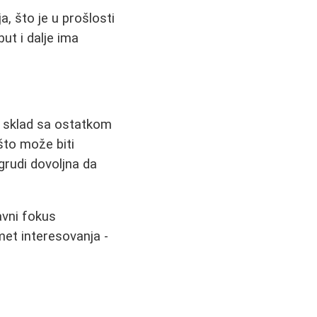
, što je u prošlosti
ut i dalje ima
a i sklad sa ostatkom
što može biti
 grudi dovoljna da
lavni fokus
et interesovanja -