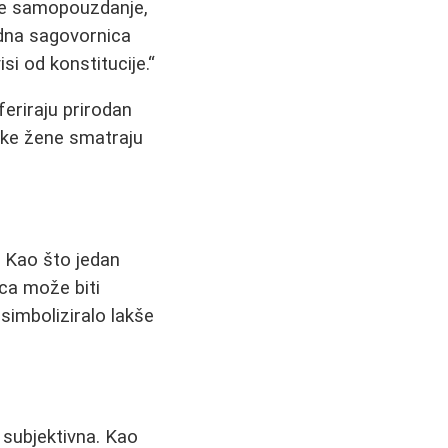
se samopouzdanje,
jedna sagovornica
si od konstitucije.
eriraju prirodan
neke žene smatraju
i. Kao što jedan
ca može biti
simboliziralo lakše
e subjektivna. Kao