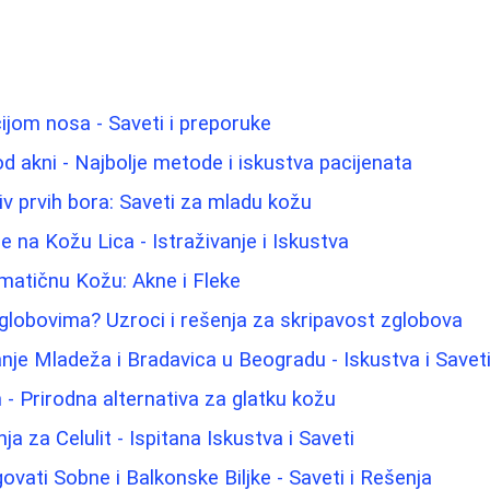
ijom nosa - Saveti i preporuke
od akni - Najbolje metode i iskustva pacijenata
iv prvih bora: Saveti za mladu kožu
 na Kožu Lica - Istraživanje i Iskustva
matičnu Kožu: Akne i Fleke
zglobovima? Uzroci i rešenja za skripavost zglobova
nje Mladeža i Bradavica u Beogradu - Iskustva i Savet
 - Prirodna alternativa za glatku kožu
ja za Celulit - Ispitana Iskustva i Saveti
ati Sobne i Balkonske Biljke - Saveti i Rešenja