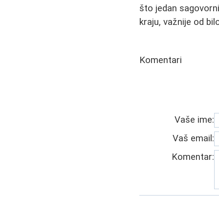
što jedan sagovorn
kraju, važnije od bil
Komentari
Vaše ime:
Vaš email:
Komentar: