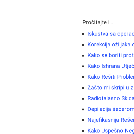
Pročitajte i...
Iskustva sa operac
Korekcija ožiljaka 
Kako se boriti prot
Kako Ishrana Utječe
Kako Rešiti Proble
Zašto mi skripi u 
Radiotalasno Skida
Depilacija šećerom
Najefikasnija Rešen
Kako Uspešno Negov