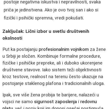
postoje negativna iskustva i nepravilnosti, svaka
priča je jedinstvena. Ako je ovo tvoj san i ako si
fizički i psihički spremna, vredi pokušati.
Zaključak: Lični izbor u svetlu društvenih
okolnosti
Put ka postajanju
profesionalnim vojnikom
za žene
u Srbiji je složen. Kombinuje formalne procedure,
fizičke i psihičke prepreke, ali i duboko ukorenjene
društvene stavove. Iako sistem teži objektivnosti
kroz testove, realnost na terenu često ukazuje na
postojanje staklenog plafona i tradicionalnih uloga.
Ipak, sve više žena probija te barijere, nalazeći u
vojsci ne samo
sigurnost zaposlenja
i
redovnu
platu
, već i poziv koji im donosi osećaj postignuća,