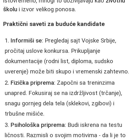
istovremeno, mnogi to doživljavaju kao
životnu
školu
i izvor velikog ponosa.
Praktični saveti za buduće kandidate
Informiši se
: Pregledaj sajt Vojske Srbije,
pročitaj uslove konkursa. Prikupljanje
dokumentacije (rodni list, diploma, sudsko
uverenje) može biti skupo i vremenski zahtevno.
Fizička priprema
: Započni sa treninzima
unapred. Fokusiraj se na izdržljivost (trčanje),
snagu gornjeg dela tela (sklekovi, zgibovi) i
trbušne mišiće.
Psihološka priprema
: Budi iskrena na testu
ličnosti. Razmisli o svojim motivima - da li je to