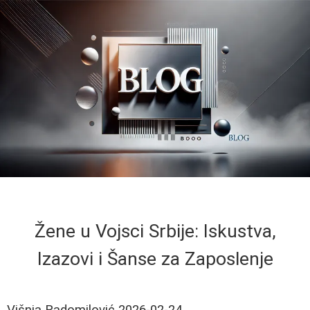
Žene u Vojsci Srbije: Iskustva,
Izazovi i Šanse za Zaposlenje
Višnja Radomilović
2026-02-24