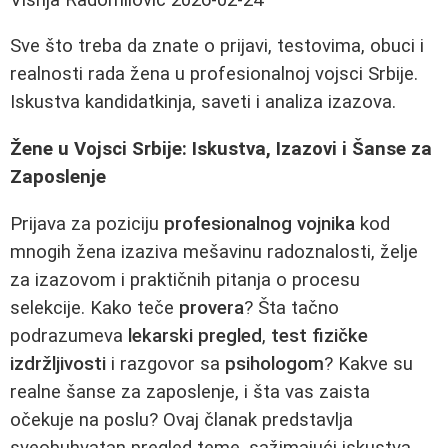
Sve što treba da znate o prijavi, testovima, obuci i
realnosti rada žena u profesionalnoj vojsci Srbije.
Iskustva kandidatkinja, saveti i analiza izazova.
Žene u Vojsci Srbije: Iskustva, Izazovi i Šanse za
Zaposlenje
Prijava za poziciju
profesionalnog vojnika
kod
mnogih žena izaziva mešavinu radoznalosti, želje
za izazovom i praktičnih pitanja o procesu
selekcije. Kako teče
provera
? Šta tačno
podrazumeva
lekarski pregled
,
test fizičke
izdržljivosti
i razgovor sa
psihologom
? Kakve su
realne šanse za zaposlenje, i šta vas zaista
očekuje na poslu? Ovaj članak predstavlja
sveobuhvatan pregled teme, sažimajući iskustva,