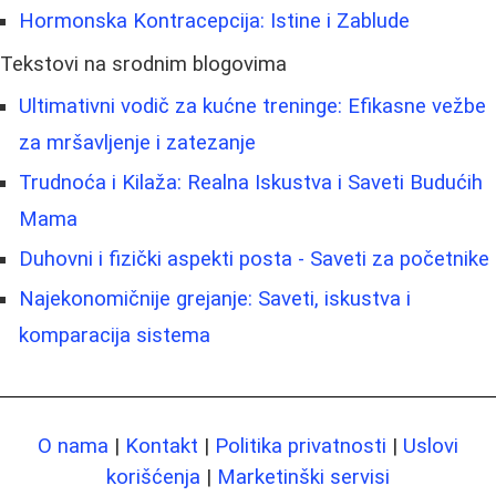
Hormonska Kontracepcija: Istine i Zablude
Tekstovi na srodnim blogovima
Ultimativni vodič za kućne treninge: Efikasne vežbe
za mršavljenje i zatezanje
Trudnoća i Kilaža: Realna Iskustva i Saveti Budućih
Mama
Duhovni i fizički aspekti posta - Saveti za početnike
Najekonomičnije grejanje: Saveti, iskustva i
komparacija sistema
O nama
|
Kontakt
|
Politika privatnosti
|
Uslovi
korišćenja
|
Marketinški servisi