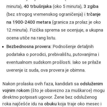
minuta),
40 trbušnjaka
(oko 5 minuta),
3 zgiba
(bez strogog vremenskog ograničenja) i
trčanje
na 1900-2400 metara
(granica za prolaz je oko
12 minuta). Fizička sprema se ocenjuje, a ukupna
ocena utiče na rang listu.
Bezbednosna provera
: Podnošenje detaljnih
podataka o porodici, prebivalištu, putovanjima i
eventualnom sudskom prošlosti. Iako se prilaže
uverenje iz suda, ova provera je obimna.
Nakon prolaska ovih faza, kandidati sa
odsluženim
vojnim rokom
(što je obavezno za muškarce) mogu
direktno potpisati ugovor. Žene bez odsluženog
roka najčešće idu na
obuku
koja traje oko mesec i