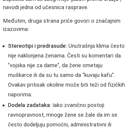
navodi jedna od učesnica rasprave.
Međutim, druga strana priče govori o značajnim
izazovima:
Stereotipi i predrasude
: Unutrašnja klima često
nije naklonjena ženama. Česti su komentari da
"vojska nije za dame", da žene ometaju
muškarce ili da su tu samo da "kuvaju kafu".
Ovakav pritisak okoline može biti teži od fizičkih
naporima.
Dodela zadataka
: Iako zvanično postoji
ravnopravnost, mnoge žene se žale da im se
često dodeljuju pomoćni, administrativni ili