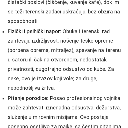
čistački poslovi (čišćenje, kuvanje kafe), dok im
se teži terenski zadaci uskraćuju, bez obzira na
sposobnosti.
Fizički i psihički napor
: Obuka i terenski rad
zahtevaju izdržljivost: nošenje teške opreme
(borbena oprema, mitraljez), spavanje na terenu
u šatoru ili čak na otvorenom, nedostatak
privatnosti, dugotrajno odsustvo od kuće. Za
neke, ovo je izazov koji vole; za druge,
nepodnošljiva žrtva.
Pitanje porodice
: Posao profesionalnog vojnika
može zahtevati iznenadna odsustva, dežurstva,
služenje u mirovnim misijama. Ovo postaje
posebno osetljivo za majke, sa čestim pitanjima