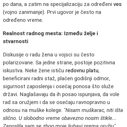
po dana, a zatim na specijalizaciju za određeni
ves
(vojno zanimanje). Prvi ugovor je često na
određeno vreme.
Realnost radnog mesta: Između želje i
stvarnosti
Diskusije o radu žena u vojsci su često
polarizovane. Sa jedne strane, postoje pozitivna
iskustva. Neke žene ističu
redovnu platu
,
beneficirani radni staž, plaćen godišnji odmor,
sigurnost zaposlenja i osećaj ponosa što služe
državi. Naglašavaju da ih posao ispunjava, da vole
rad sa oružjem i da se osećaju ravnopravno u
odnosu na muške kolege.
"Nisam muškarac, niti išta
slično. U slobodno vreme obavezno nosim štikle...
Zaposlila sam se zbog moje ljubavi prema oružju"
,