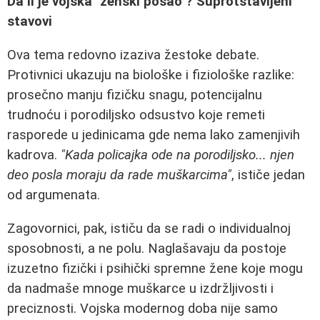
Da li je vojska "ženski posao"? Suprotstavljeni
stavovi
Ova tema redovno izaziva žestoke debate.
Protivnici ukazuju na biološke i fiziološke razlike:
prosečno manju fizičku snagu, potencijalnu
trudnoću i porodiljsko odsustvo koje remeti
rasporede u jedinicama gde nema lako zamenjivih
kadrova.
"Kada policajka ode na porodiljsko... njen
deo posla moraju da rade muškarcima"
, ističe jedan
od argumenata.
Zagovornici, pak, ističu da se radi o individualnoj
sposobnosti, a ne polu. Naglašavaju da postoje
izuzetno fizički i psihički spremne žene koje mogu
da nadmaše mnoge muškarce u izdržljivosti i
preciznosti. Vojska modernog doba nije samo