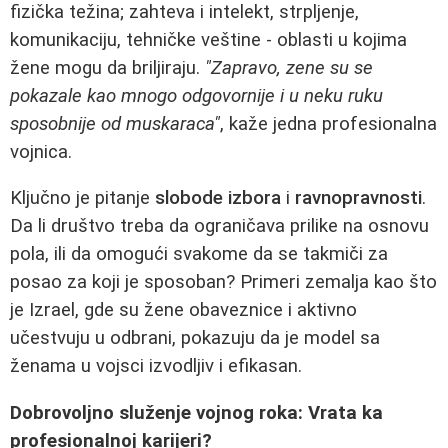
fizička težina; zahteva i intelekt, strpljenje,
komunikaciju, tehničke veštine - oblasti u kojima
žene mogu da briljiraju.
"Zapravo, zene su se
pokazale kao mnogo odgovornije i u neku ruku
sposobnije od muskaraca"
, kaže jedna profesionalna
vojnica.
Ključno je pitanje
slobode izbora
i
ravnopravnosti
.
Da li društvo treba da ograničava prilike na osnovu
pola, ili da omogući svakome da se takmiči za
posao za koji je sposoban? Primeri zemalja kao što
je Izrael, gde su žene obaveznice i aktivno
učestvuju u odbrani, pokazuju da je model sa
ženama u vojsci izvodljiv i efikasan.
Dobrovoljno služenje vojnog roka: Vrata ka
profesionalnoj karijeri?