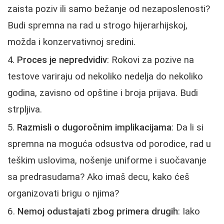
zaista poziv ili samo bežanje od nezaposlenosti?
Budi spremna na rad u strogo hijerarhijskoj,
možda i konzervativnoj sredini.
Proces je nepredvidiv
: Rokovi za pozive na
testove variraju od nekoliko nedelja do nekoliko
godina, zavisno od opštine i broja prijava. Budi
strpljiva.
Razmisli o dugoročnim implikacijama
: Da li si
spremna na moguća odsustva od porodice, rad u
teškim uslovima, nošenje uniforme i suočavanje
sa predrasudama? Ako imaš decu, kako ćeš
organizovati brigu o njima?
Nemoj odustajati zbog primera drugih
: Iako