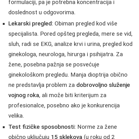
formulaciji, pa je potrebna koncentracija i
doslednost u odgovorima.
Lekarski pregled
: Obiman pregled kod više
specijalista. Pored opšteg pregleda, mere se vid,
sluh, radi se EKG, analize krvi i urina, pregled kod
ginekologa, neurologa, hirurga i psihijatra. Za
žene, posebna pažnja se posvećuje
ginekološkom pregledu. Manja dioptrija obično
ne predstavlja problem za
dobrovoljno služenje
vojnog roka
, ali može biti kriterijum za
profesionalce, posebno ako je konkurencija
velika.
Test fizičke sposobnosti
: Norme za žene
obično uključuju
15 sklekova
(u roku od 2