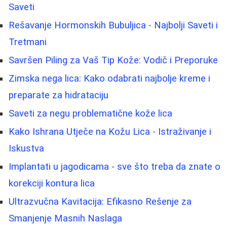
Saveti
Rešavanje Hormonskih Bubuljica - Najbolji Saveti i
Tretmani
Savršen Piling za Vaš Tip Kože: Vodič i Preporuke
Zimska nega lica: Kako odabrati najbolje kreme i
preparate za hidrataciju
Saveti za negu problematične kože lica
Kako Ishrana Utječe na Kožu Lica - Istraživanje i
Iskustva
Implantati u jagodicama - sve što treba da znate o
korekciji kontura lica
Ultrazvučna Kavitacija: Efikasno Rešenje za
Smanjenje Masnih Naslaga