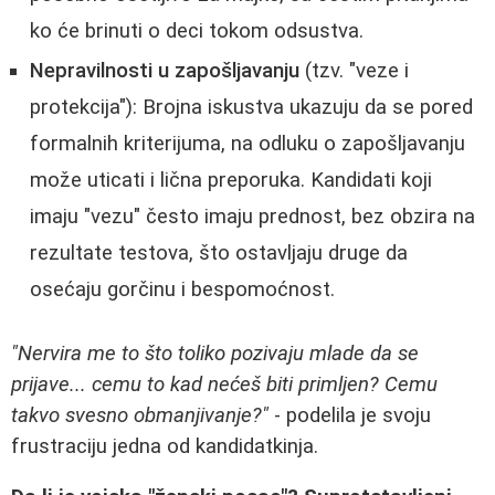
ko će brinuti o deci tokom odsustva.
Nepravilnosti u zapošljavanju
(tzv. "veze i
protekcija"): Brojna iskustva ukazuju da se pored
formalnih kriterijuma, na odluku o zapošljavanju
može uticati i lična preporuka. Kandidati koji
imaju "vezu" često imaju prednost, bez obzira na
rezultate testova, što ostavljaju druge da
osećaju gorčinu i bespomoćnost.
"Nervira me to što toliko pozivaju mlade da se
prijave... cemu to kad nećeš biti primljen? Cemu
takvo svesno obmanjivanje?"
- podelila je svoju
frustraciju jedna od kandidatkinja.