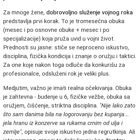
Za mnoge žene,
dobrovoljno služenje vojnog roka
predstavlja prvi korak. To je tromesečna obuka
(mesec i po osnovne obuke + mesec i po
specijalizacije) koja pruža uvid u vojni život.
Prednosti su jasne: stiče se neproceno iskustvo,
disciplina, fizička kondicija i znanje o oružju i taktici.
Za one koje nakon toga odluče da konkurišu za
profesionalce, odsluženi rok je veliki plus.
Medjutim, važno je imati realna očekivanja. Obuka
je zahtevna - budenje u 6, fizičke vežbe, obuka sa
oružjem, čišćenje, striktna disciplina.
"Nije lako zato
što sam danima bila na logorovanju bez kupanja...
jela hranu iz konzerve sa rukama crnim od ulja i
zemlje"
, opisuje svoje iskustvo jedna regrutkinja. Ali