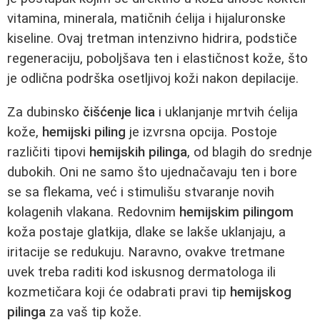
vitamina, minerala, matičnih ćelija i hijaluronske
kiseline. Ovaj tretman intenzivno hidrira, podstiče
regeneraciju, poboljšava ten i elastičnost kože, što
je odlična podrška osetljivoj koži nakon depilacije.
Za dubinsko
čišćenje lica
i uklanjanje mrtvih ćelija
kože,
hemijski piling
je izvrsna opcija. Postoje
različiti tipovi
hemijskih pilinga
, od blagih do srednje
dubokih. Oni ne samo što ujednačavaju ten i bore
se sa flekama, već i stimulišu stvaranje novih
kolagenih vlakana. Redovnim
hemijskim pilingom
koža postaje glatkija, dlake se lakše uklanjaju, a
iritacije se redukuju. Naravno, ovakve tretmane
uvek treba raditi kod iskusnog dermatologa ili
kozmetičara koji će odabrati pravi tip
hemijskog
pilinga
za vaš tip kože.