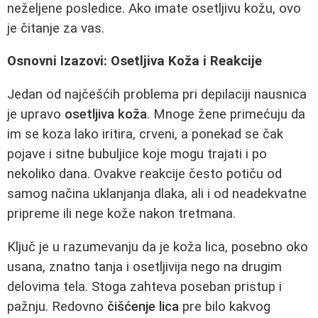
neželjene posledice. Ako imate osetljivu kožu, ovo
je čitanje za vas.
Osnovni Izazovi: Osetljiva Koža i Reakcije
Jedan od najčešćih problema pri depilaciji nausnica
je upravo
osetljiva koža
. Mnoge žene primećuju da
im se koza lako iritira, crveni, a ponekad se čak
pojave i sitne bubuljice koje mogu trajati i po
nekoliko dana. Ovakve reakcije često potiču od
samog načina uklanjanja dlaka, ali i od neadekvatne
pripreme ili nege kože nakon tretmana.
Ključ je u razumevanju da je koža lica, posebno oko
usana, znatno tanja i osetljivija nego na drugim
delovima tela. Stoga zahteva poseban pristup i
pažnju. Redovno
čišćenje lica
pre bilo kakvog