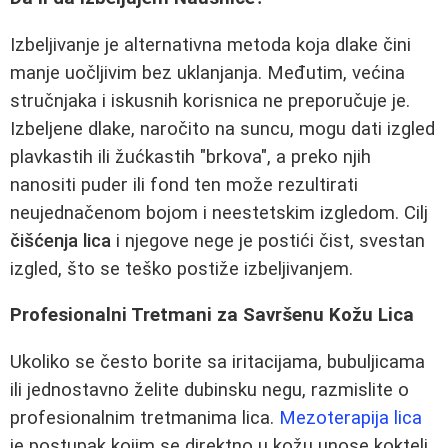
Izbeljivanje je alternativna metoda koja dlake čini
manje uočljivim bez uklanjanja. Međutim, većina
stručnjaka i iskusnih korisnica ne preporučuje je.
Izbeljene dlake, naročito na suncu, mogu dati izgled
plavkastih ili žućkastih "brkova", a preko njih
nanositi puder ili fond ten može rezultirati
neujednačenom bojom i neestetskim izgledom. Cilj
čišćenja lica
i njegove nege je postići čist, svestan
izgled, što se teško postiže izbeljivanjem.
Profesionalni Tretmani za Savršenu Kožu Lica
Ukoliko se često borite sa iritacijama, bubuljicama
ili jednostavno želite dubinsku negu, razmislite o
profesionalnim tretmanima lica.
Mezoterapija lica
je postupak kojim se direktno u kožu unose kokteli