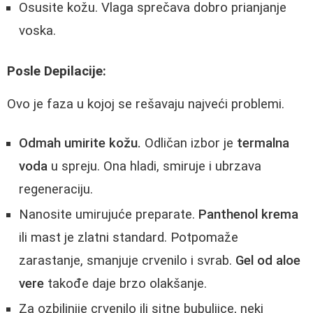
Osusite kožu. Vlaga sprečava dobro prianjanje
voska.
Posle Depilacije:
Ovo je faza u kojoj se rešavaju najveći problemi.
Odmah umirite kožu.
Odličan izbor je
termalna
voda
u spreju. Ona hladi, smiruje i ubrzava
regeneraciju.
Nanosite umirujuće preparate.
Panthenol krema
ili mast je zlatni standard. Potpomaže
zarastanje, smanjuje crvenilo i svrab.
Gel od aloe
vere
takođe daje brzo olakšanje.
Za ozbiljnije crvenilo ili sitne bubuljice, neki