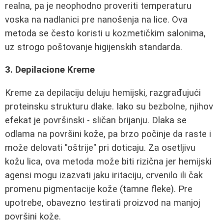
realna, pa je neophodno proveriti temperaturu
voska na nadlanici pre nanošenja na lice. Ova
metoda se često koristi u kozmetičkim salonima,
uz strogo poštovanje higijenskih standarda.
3. Depilacione Kreme
Kreme za depilaciju deluju hemijski, razgrađujući
proteinsku strukturu dlake. Iako su bezbolne, njihov
efekat je površinski - sličan brijanju. Dlaka se
odlama na površini kože, pa brzo počinje da raste i
može delovati "oštrije" pri doticaju. Za osetljivu
kožu lica, ova metoda može biti rizična jer hemijski
agensi mogu izazvati jaku iritaciju, crvenilo ili čak
promenu pigmentacije kože (tamne fleke). Pre
upotrebe, obavezno testirati proizvod na manjoj
površini kože.