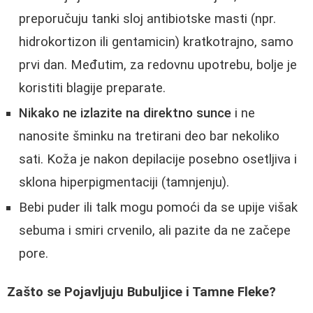
preporučuju tanki sloj antibiotske masti (npr.
hidrokortizon ili gentamicin) kratkotrajno, samo
prvi dan. Međutim, za redovnu upotrebu, bolje je
koristiti blagije preparate.
Nikako ne izlazite na direktno sunce
i ne
nanosite šminku na tretirani deo bar nekoliko
sati. Koža je nakon depilacije posebno osetljiva i
sklona hiperpigmentaciji (tamnjenju).
Bebi puder ili talk mogu pomoći da se upije višak
sebuma i smiri crvenilo, ali pazite da ne začepe
pore.
Zašto se Pojavljuju Bubuljice i Tamne Fleke?