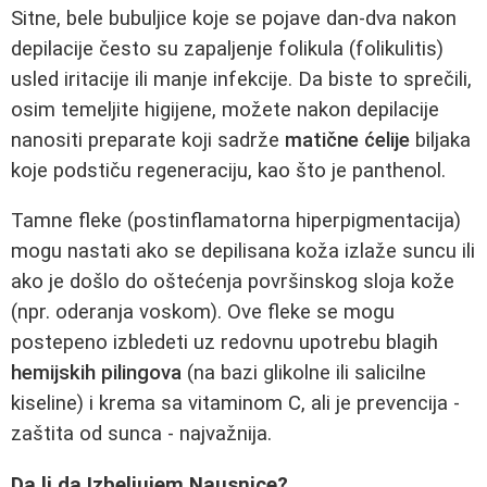
Sitne, bele bubuljice koje se pojave dan-dva nakon
depilacije često su zapaljenje folikula (folikulitis)
usled iritacije ili manje infekcije. Da biste to sprečili,
osim temeljite higijene, možete nakon depilacije
nanositi preparate koji sadrže
matične ćelije
biljaka
koje podstiču regeneraciju, kao što je panthenol.
Tamne fleke (postinflamatorna hiperpigmentacija)
mogu nastati ako se depilisana koža izlaže suncu ili
ako je došlo do oštećenja površinskog sloja kože
(npr. oderanja voskom). Ove fleke se mogu
postepeno izbledeti uz redovnu upotrebu blagih
hemijskih pilingova
(na bazi glikolne ili salicilne
kiseline) i krema sa vitaminom C, ali je prevencija -
zaštita od sunca - najvažnija.
Da li da Izbeljujem Nausnice?