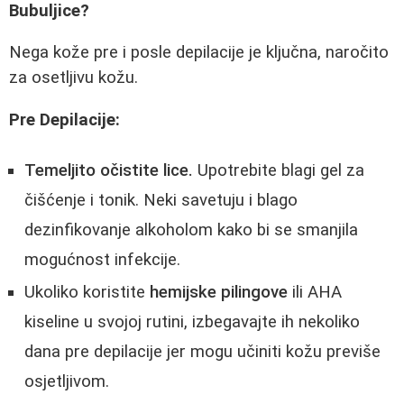
Bubuljice?
Nega kože pre i posle depilacije je ključna, naročito
za osetljivu kožu.
Pre Depilacije:
Temeljito očistite lice.
Upotrebite blagi gel za
čišćenje i tonik. Neki savetuju i blago
dezinfikovanje alkoholom kako bi se smanjila
mogućnost infekcije.
Ukoliko koristite
hemijske pilingove
ili AHA
kiseline u svojoj rutini, izbegavajte ih nekoliko
dana pre depilacije jer mogu učiniti kožu previše
osjetljivom.