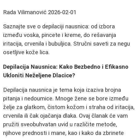
Rada Vilimanović
2026-02-01
Saznajte sve o depilaciji nausnica: od izbora
između voska, pincete i kreme, do rešavanja
iritacija, crvenila i bubuljica. Stručni saveti za negu
osetljive kože lica.
Depilacija Nausnica: Kako Bezbedno i Efikasno
Ukloniti Neželjene Dlacice?
Depilacija nausnica je tema koja izaziva brojna
pitanja i nedoumice. Mnoge žene se bore između
želje za glatkom, čistom kožom i straha od iritacija,
crvenila ili čak ojačanja dlaka. Ovaj članak će vam
pružiti sveobuhvatan uvid u različite metode,
njihove prednosti i mane, kao i kako da zbrinete