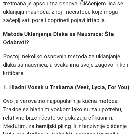
tretmana je apsolutna osnova.
Čišćenjem lica
se
uklanjaju masnoća, znoj i nečistoće koje mogu
začepljivati pore i doprineti pojavi iritacija.
Metode Uklanjanja Dlaka sa Nausnica: Šta
Odabrati?
Postoji nekoliko osnovnih metoda za uklanjanje
dlaka sa nausnica, a svaka ima svoje zagovornike i
kritičare.
1. Hladni Vosak u Trakama (Veet, Lycia, For You)
Ovo je verovatno najpopularnija kućna metoda.
Trakice sa hladnim voskom lako su za upotrebu,
relativno brze i često se pokazuju efikasnim.
Međutim, za
hemijski piling
ili intenzivnije čišćenje