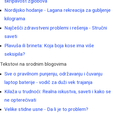
skripavost zglobova
Nordijsko hodanje - Lagana rekreacija za gubljenje
kilograma
Najčešći zdravstveni problemi i rešenja - Stručni
saveti
Plavuša ili brineta: Koja boja kose ima više
seksipila?
Tekstovi na srodnim blogovima
Sve o pravilnom punjenju, održavanju i čuvanju
laptop baterije - vodič za duži vek trajanja
Kilaža u trudnoći: Realna iskustva, saveti i kako se
ne opterećivati
Velike stidne usne - Da li je to problem?