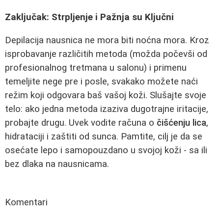
Zaključak: Strpljenje i Pažnja su Ključni
Depilacija nausnica ne mora biti noćna mora. Kroz
isprobavanje različitih metoda (možda počevši od
profesionalnog tretmana u salonu) i primenu
temeljite nege pre i posle, svakako možete naći
režim koji odgovara baš vašoj koži. Slušajte svoje
telo: ako jedna metoda izaziva dugotrajne iritacije,
probajte drugu. Uvek vodite računa o
čišćenju lica
,
hidrataciji i zaštiti od sunca. Pamtite, cilj je da se
osećate lepo i samopouzdano u svojoj koži - sa ili
bez dlaka na nausnicama.
Komentari