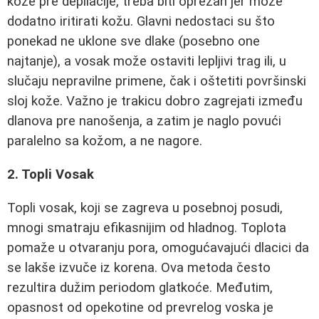
kože pre depilacije, treba biti oprezan jer može
dodatno iritirati kožu. Glavni nedostaci su što
ponekad ne uklone sve dlake (posebno one
najtanje), a vosak može ostaviti lepljivi trag ili, u
slučaju nepravilne primene, čak i oštetiti površinski
sloj kože. Važno je trakicu dobro zagrejati između
dlanova pre nanošenja, a zatim je naglo povući
paralelno sa kožom, a ne nagore.
2. Topli Vosak
Topli vosak, koji se zagreva u posebnoj posudi,
mnogi smatraju efikasnijim od hladnog. Toplota
pomaže u otvaranju pora, omogućavajući dlacici da
se lakše izvuče iz korena. Ova metoda često
rezultira dužim periodom glatkoće. Međutim,
opasnost od opekotine od prevrelog voska je