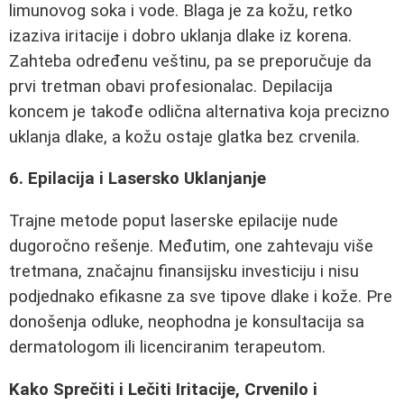
limunovog soka i vode. Blaga je za kožu, retko
izaziva iritacije i dobro uklanja dlake iz korena.
Zahteba određenu veštinu, pa se preporučuje da
prvi tretman obavi profesionalac. Depilacija
koncem je takođe odlična alternativa koja precizno
uklanja dlake, a kožu ostaje glatka bez crvenila.
6. Epilacija i Lasersko Uklanjanje
Trajne metode poput laserske epilacije nude
dugoročno rešenje. Međutim, one zahtevaju više
tretmana, značajnu finansijsku investiciju i nisu
podjednako efikasne za sve tipove dlake i kože. Pre
donošenja odluke, neophodna je konsultacija sa
dermatologom ili licenciranim terapeutom.
Kako Sprečiti i Lečiti Iritacije, Crvenilo i