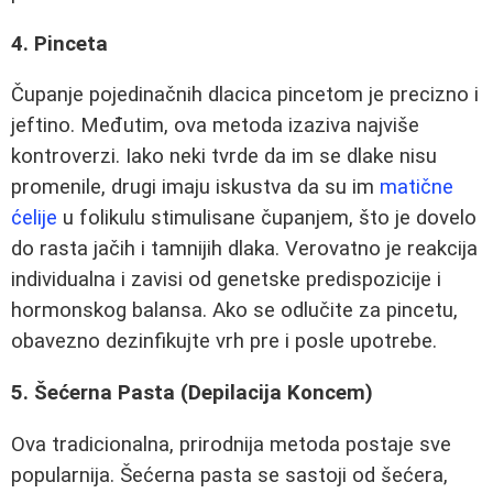
4. Pinceta
Čupanje pojedinačnih dlacica pincetom je precizno i
jeftino. Međutim, ova metoda izaziva najviše
kontroverzi. Iako neki tvrde da im se dlake nisu
promenile, drugi imaju iskustva da su im
matične
ćelije
u folikulu stimulisane čupanjem, što je dovelo
do rasta jačih i tamnijih dlaka. Verovatno je reakcija
individualna i zavisi od genetske predispozicije i
hormonskog balansa. Ako se odlučite za pincetu,
obavezno dezinfikujte vrh pre i posle upotrebe.
5. Šećerna Pasta (Depilacija Koncem)
Ova tradicionalna, prirodnija metoda postaje sve
popularnija. Šećerna pasta se sastoji od šećera,