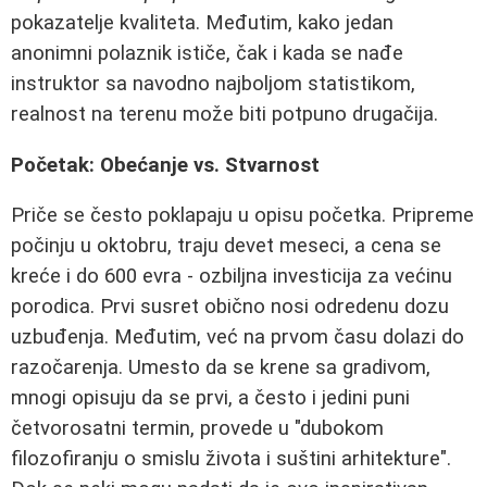
pokazatelje kvaliteta. Međutim, kako jedan
anonimni polaznik ističe, čak i kada se nađe
instruktor sa navodno najboljom statistikom,
realnost na terenu može biti potpuno drugačija.
Početak: Obećanje vs. Stvarnost
Priče se često poklapaju u opisu početka. Pripreme
počinju u oktobru, traju devet meseci, a cena se
kreće i do 600 evra - ozbiljna investicija za većinu
porodica. Prvi susret obično nosi odredenu dozu
uzbuđenja. Međutim, već na prvom času dolazi do
razočarenja. Umesto da se krene sa gradivom,
mnogi opisuju da se prvi, a često i jedini puni
četvorosatni termin, provede u "dubokom
filozofiranju o smislu života i suštini arhitekture".