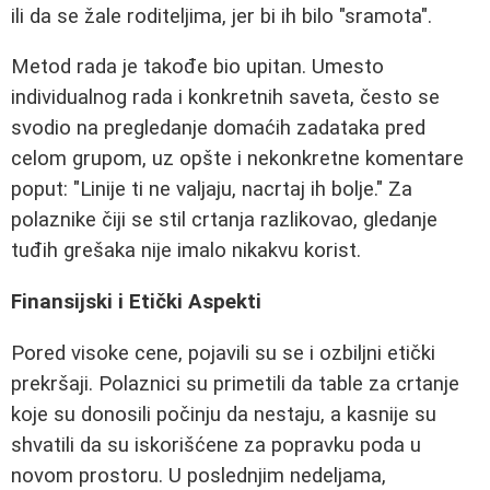
ili da se žale roditeljima, jer bi ih bilo "sramota".
Metod rada je takođe bio upitan. Umesto
individualnog rada i konkretnih saveta, često se
svodio na pregledanje domaćih zadataka pred
celom grupom, uz opšte i nekonkretne komentare
poput: "Linije ti ne valjaju, nacrtaj ih bolje." Za
polaznike čiji se stil crtanja razlikovao, gledanje
tuđih grešaka nije imalo nikakvu korist.
Finansijski i Etički Aspekti
Pored visoke cene, pojavili su se i ozbiljni etički
prekršaji. Polaznici su primetili da table za crtanje
koje su donosili počinju da nestaju, a kasnije su
shvatili da su iskorišćene za popravku poda u
novom prostoru. U poslednjim nedeljama,