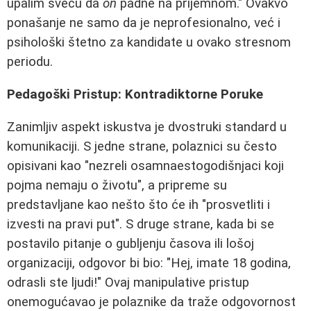
upalim sveću da
on
padne na prijemnom." Ovakvo
ponašanje ne samo da je neprofesionalno, već i
psihološki štetno za kandidate u ovako stresnom
periodu.
Pedagoški Pristup: Kontradiktorne Poruke
Zanimljiv aspekt iskustva je dvostruki standard u
komunikaciji. S jedne strane, polaznici su često
opisivani kao "nezreli osamnaestogodišnjaci koji
pojma nemaju o životu", a pripreme su
predstavljane kao nešto što će ih "prosvetliti i
izvesti na pravi put". S druge strane, kada bi se
postavilo pitanje o gubljenju časova ili lošoj
organizaciji, odgovor bi bio: "Hej, imate 18 godina,
odrasli ste ljudi!" Ovaj manipulative pristup
onemogućavao je polaznike da traže odgovornost