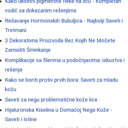
Kako ukloniti pigmentne fleke na licu - Kompletan
vodič sa dokazanim rešenjima
Rešavanje Hormonskih Bubuljica - Najbolji Saveti i
Tretmani
3 Dekorativna Proizvoda Bez Kojih Ne Možete
Zamisliti Šminkanje
Komplikacije sa filerima u podočnjacima: iskustva i
rešenja
Kako se boriti protiv prvih bora: Saveti za mladu
kožu
Saveti za negu problematične kože lica
Hijaluronska Kiselina u Domaćoj Nega Kože -
Saveti i Istine