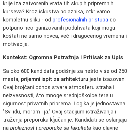
krije iza zatvorenih vrata tih skupih pripremnih
kurseva? Kroz iskustva polaznika, otkrivamo
kompletnu sliku - od
profesionalnih pristupa
do
potpuno neorganizovanih poduhvata koji mogu
koštati ne samo novca, već i dragocenog vremena i
motivacije.
Kontekst: Ogromna Potražnja i Pritisak za Upis
Sa oko 600 kandidata godišnje za nešto više od 250
mesta,
prijemni ispit za arhitekturu
jeste izazovan.
Ovaj brojčani odnos stvara atmosferu straha i
neizvesnosti, što mnoge srednjoškolce tera u
sigurnost privatnih priprema. Logika je jednostavna:
"Svi idu, moram i ja." Ovaj stadijum istraživanja i
traženja preporuka kĺjučan je. Kandidati se oslanjaju
na
prolaznost
i
preporuke sa fakulteta
kao glavne