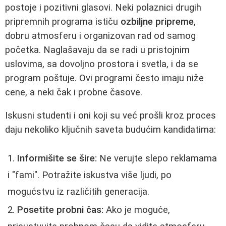
postoje i pozitivni glasovi. Neki polaznici drugih
pripremnih programa ističu
ozbiljne pripreme
,
dobru atmosferu i organizovan rad od samog
početka. Naglašavaju da se radi u pristojnim
uslovima, sa dovoljno prostora i svetla, i da se
program poštuje. Ovi programi često imaju niže
cene, a neki čak i probne časove.
Iskusni studenti i oni koji su već prošli kroz proces
daju nekoliko ključnih saveta budućim kandidatima:
Informišite se šire:
Ne verujte slepo reklamama
i "fami". Potražite iskustva više ljudi, po
mogućstvu iz različitih generacija.
Posetite probni čas:
Ako je moguće,