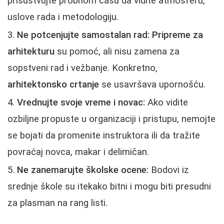
prisustvujte probnom času da vidite atmosferu,
uslove rada i metodologiju.
Ne potcenjujte samostalan rad:
Pripreme za
arhitekturu
su pomoć, ali nisu zamena za
sopstveni rad i vežbanje. Konkretno,
arhitektonsko crtanje
se usavršava upornošću.
Vrednujte svoje vreme i novac:
Ako vidite
ozbiljne propuste u organizaciji i pristupu, nemojte
se bojati da promenite instruktora ili da tražite
povraćaj novca, makar i delimičan.
Ne zanemarujte školske ocene:
Bodovi iz
srednje škole su itekako bitni i mogu biti presudni
za plasman na rang listi.