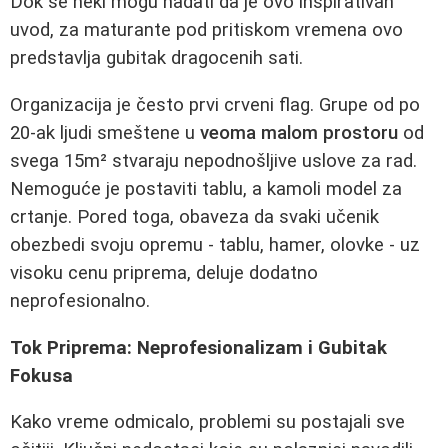
Dok se neki mogu nadati da je ovo inspirativan
uvod, za maturante pod pritiskom vremena ovo
predstavlja gubitak dragocenih sati.
Organizacija je često prvi crveni flag. Grupe od po
20-ak ljudi smeštene u
veoma malom prostoru
od
svega 15m² stvaraju nepodnošljive uslove za rad.
Nemoguće je postaviti tablu, a kamoli model za
crtanje. Pored toga, obaveza da svaki učenik
obezbedi svoju opremu - tablu, hamer, olovke - uz
visoku cenu priprema, deluje dodatno
neprofesionalno.
Tok Priprema: Neprofesionalizam i Gubitak
Fokusa
Kako vreme odmicalo, problemi su postajali sve