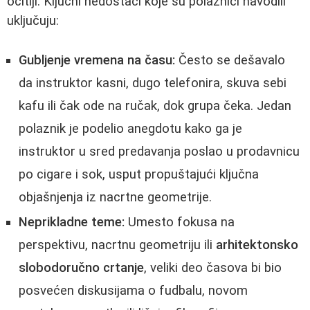
očitiji. Ključni nedostaci koje su polaznici navodili
uključuju:
Gubljenje vremena na času:
Često se dešavalo
da instruktor kasni, dugo telefonira, skuva sebi
kafu ili čak ode na ručak, dok grupa čeka. Jedan
polaznik je podelio anegdotu kako ga je
instruktor u sred predavanja poslao u prodavnicu
po cigare i sok, usput propuštajući ključna
objašnjenja iz nacrtne geometrije.
Neprikladne teme:
Umesto fokusa na
perspektivu, nacrtnu geometriju ili
arhitektonsko
slobodoručno crtanje
, veliki deo časova bi bio
posvećen diskusijama o fudbalu, novom