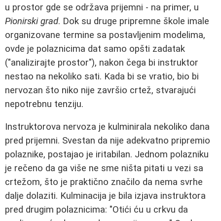
u prostor gde se održava prijemni - na primer, u
Pionirski grad
. Dok su druge pripremne škole imale
organizovane termine sa postavljenim modelima,
ovde je polaznicima dat samo opšti zadatak
("analizirajte prostor"), nakon čega bi instruktor
nestao na nekoliko sati. Kada bi se vratio, bio bi
nervozan što niko nije završio crtež, stvarajući
nepotrebnu tenziju.
Instruktorova nervoza je kulminirala nekoliko dana
pred prijemni. Svestan da nije adekvatno pripremio
polaznike, postajao je iritabilan. Jednom polazniku
je rečeno da ga više ne sme ništa pitati u vezi sa
crtežom, što je praktično značilo da nema svrhe
dalje dolaziti. Kulminacija je bila izjava instruktora
pred drugim polaznicima: "Otići ću u crkvu da