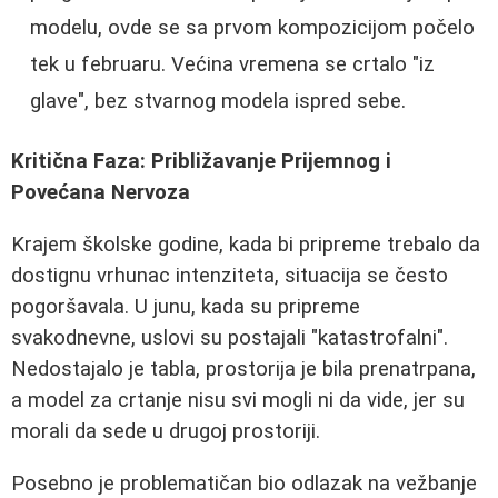
modelu, ovde se sa prvom kompozicijom počelo
tek u februaru. Većina vremena se crtalo "iz
glave", bez stvarnog modela ispred sebe.
Kritična Faza: Približavanje Prijemnog i
Povećana Nervoza
Krajem školske godine, kada bi pripreme trebalo da
dostignu vrhunac intenziteta, situacija se često
pogoršavala. U junu, kada su pripreme
svakodnevne, uslovi su postajali "katastrofalni".
Nedostajalo je tabla, prostorija je bila prenatrpana,
a model za crtanje nisu svi mogli ni da vide, jer su
morali da sede u drugoj prostoriji.
Posebno je problematičan bio odlazak na vežbanje