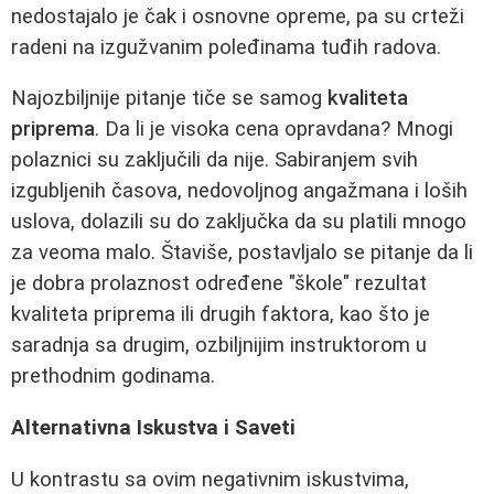
nedostajalo je čak i osnovne opreme, pa su crteži
radeni na izgužvanim poleđinama tuđih radova.
Najozbiljnije pitanje tiče se samog
kvaliteta
priprema
. Da li je visoka cena opravdana? Mnogi
polaznici su zaključili da nije. Sabiranjem svih
izgubljenih časova, nedovoljnog angažmana i loših
uslova, dolazili su do zaključka da su platili mnogo
za veoma malo. Štaviše, postavljalo se pitanje da li
je dobra prolaznost određene "škole" rezultat
kvaliteta priprema ili drugih faktora, kao što je
saradnja sa drugim, ozbiljnijim instruktorom u
prethodnim godinama.
Alternativna Iskustva i Saveti
U kontrastu sa ovim negativnim iskustvima,