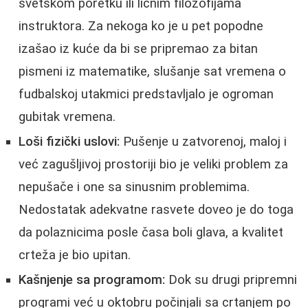
svetskom poretku ili ličnim filozofijama
instruktora. Za nekoga ko je u pet popodne
izašao iz kuće da bi se pripremao za bitan
pismeni iz matematike, slušanje sat vremena o
fudbalskoj utakmici predstavljalo je ogroman
gubitak vremena.
Loši fizički uslovi:
Pušenje u zatvorenoj, maloj i
već zagušljivoj prostoriji bio je veliki problem za
nepušače i one sa sinusnim problemima.
Nedostatak adekvatne rasvete doveo je do toga
da polaznicima posle časa boli glava, a kvalitet
crteža je bio upitan.
Kašnjenje sa programom:
Dok su drugi pripremni
programi već u oktobru počinjali sa crtanjem po