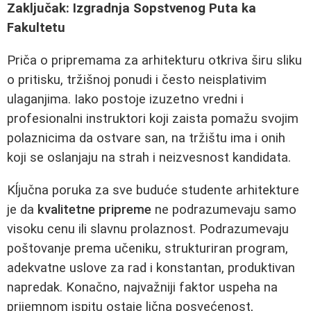
Zaključak: Izgradnja Sopstvenog Puta ka
Fakultetu
Priča o pripremama za arhitekturu otkriva širu sliku
o pritisku, tržišnoj ponudi i često neisplativim
ulaganjima. Iako postoje izuzetno vredni i
profesionalni instruktori koji zaista pomažu svojim
polaznicima da ostvare san, na tržištu ima i onih
koji se oslanjaju na strah i neizvesnost kandidata.
Kĺjučna poruka za sve buduće studente arhitekture
je da
kvalitetne pripreme
ne podrazumevaju samo
visoku cenu ili slavnu prolaznost. Podrazumevaju
poštovanje prema učeniku, strukturiran program,
adekvatne uslove za rad i konstantan, produktivan
napredak. Konačno, najvažniji faktor uspeha na
prijemnom ispitu ostaje lična posvećenost,