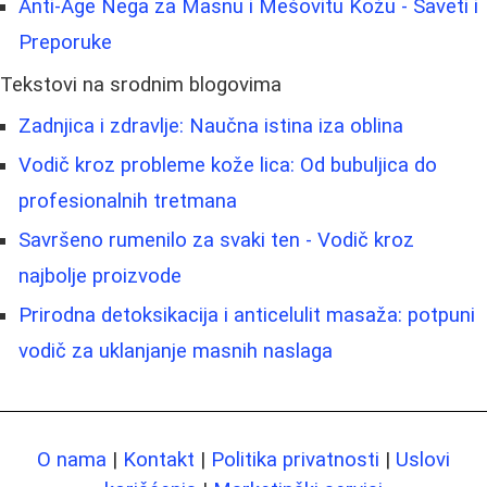
Anti-Age Nega za Masnu i Mešovitu Kožu - Saveti i
Preporuke
Tekstovi na srodnim blogovima
Zadnjica i zdravlje: Naučna istina iza oblina
Vodič kroz probleme kože lica: Od bubuljica do
profesionalnih tretmana
Savršeno rumenilo za svaki ten - Vodič kroz
najbolje proizvode
Prirodna detoksikacija i anticelulit masaža: potpuni
vodič za uklanjanje masnih naslaga
O nama
|
Kontakt
|
Politika privatnosti
|
Uslovi