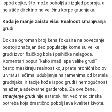
ispod dojke, što može poboljšati izgled poprsja, ali
ne utiče direktno na veličinu korpe grudnjaka.
Kada je manje zaista više: Realnost
smanjivanja
grudi
Dok se ogroman broj žena fokusira na povećanje,
postoji značajan deo populacije kome su velike
grudi izvor fizičkog bola i psihičke nelagode.
Komentari poput "kako imaš lepe velike grudi"
često maskiraju realnost koju prate hronični bolovi
u vratu i leđima, udubljenja na ramenima od bretela
grudnjaka, iritacije kože ispod grudi i nemogućnost
nalaženja adekvatne garderobe. Za ove žene,
smanjenje grudi
nije estetski hir, već medicinska
potreba koja drastično poboljšava kvalitet života.