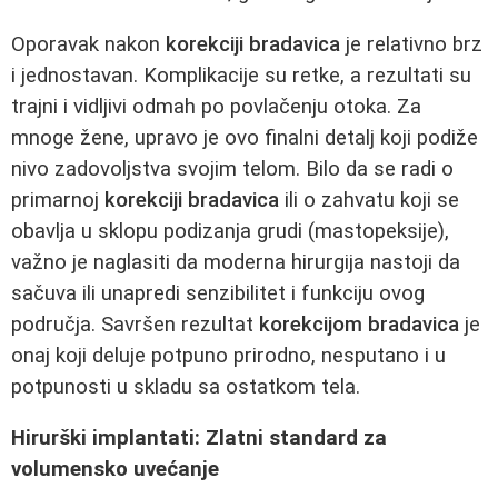
Oporavak nakon
korekciji bradavica
je relativno brz
i jednostavan. Komplikacije su retke, a rezultati su
trajni i vidljivi odmah po povlačenju otoka. Za
mnoge žene, upravo je ovo finalni detalj koji podiže
nivo zadovoljstva svojim telom. Bilo da se radi o
primarnoj
korekciji bradavica
ili o zahvatu koji se
obavlja u sklopu podizanja grudi (mastopeksije),
važno je naglasiti da moderna hirurgija nastoji da
sačuva ili unapredi senzibilitet i funkciju ovog
područja. Savršen rezultat
korekcijom bradavica
je
onaj koji deluje potpuno prirodno, nesputano i u
potpunosti u skladu sa ostatkom tela.
Hirurški implantati: Zlatni standard za
volumensko uvećanje