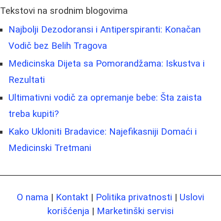
Tekstovi na srodnim blogovima
Najbolji Dezodoransi i Antiperspiranti: Konačan
Vodič bez Belih Tragova
Medicinska Dijeta sa Pomorandžama: Iskustva i
Rezultati
Ultimativni vodič za opremanje bebe: Šta zaista
treba kupiti?
Kako Ukloniti Bradavice: Najefikasniji Domaći i
Medicinski Tretmani
O nama
|
Kontakt
|
Politika privatnosti
|
Uslovi
korišćenja
|
Marketinški servisi