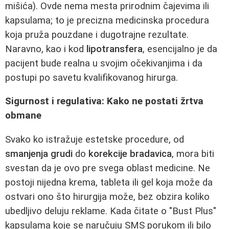
mišića). Ovde nema mesta prirodnim čajevima ili
kapsulama; to je precizna medicinska procedura
koja pruža pouzdane i dugotrajne rezultate.
Naravno, kao i kod
lipotransfera
, esencijalno je da
pacijent bude realna u svojim očekivanjima i da
postupi po savetu kvalifikovanog hirurga.
Sigurnost i regulativa: Kako ne postati žrtva
obmane
Svako ko istražuje estetske procedure, od
smanjenja grudi
do
korekcije bradavica
, mora biti
svestan da je ovo pre svega oblast medicine. Ne
postoji nijedna krema, tableta ili gel koja može da
ostvari ono što hirurgija može, bez obzira koliko
ubedljivo deluju reklame. Kada čitate o "Bust Plus"
kapsulama koje se naručuju SMS porukom ili bilo