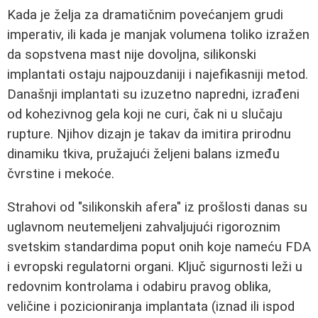
Kada je želja za dramatičnim povećanjem grudi
imperativ, ili kada je manjak volumena toliko izražen
da sopstvena mast nije dovoljna, silikonski
implantati ostaju najpouzdaniji i najefikasniji metod.
Današnji implantati su izuzetno napredni, izrađeni
od kohezivnog gela koji ne curi, čak ni u slučaju
rupture. Njihov dizajn je takav da imitira prirodnu
dinamiku tkiva, pružajući željeni balans između
čvrstine i mekoće.
Strahovi od "silikonskih afera" iz prošlosti danas su
uglavnom neutemeljeni zahvaljujući rigoroznim
svetskim standardima poput onih koje nameću FDA
i evropski regulatorni organi. Ključ sigurnosti leži u
redovnim kontrolama i odabiru pravog oblika,
veličine i pozicioniranja implantata (iznad ili ispod