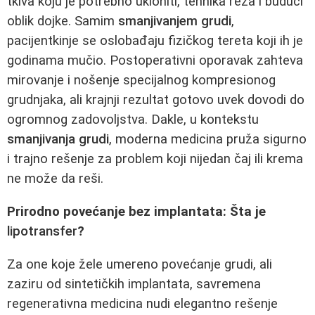
tkiva koju je potrebno ukloniti, tehnika reza i budući
oblik dojke. Samim
smanjivanjem grudi
,
pacijentkinje se oslobađaju fizičkog tereta koji ih je
godinama mučio. Postoperativni oporavak zahteva
mirovanje i nošenje specijalnog kompresionog
grudnjaka, ali krajnji rezultat gotovo uvek dovodi do
ogromnog zadovoljstva. Dakle, u kontekstu
smanjivanja grudi
, moderna medicina pruža sigurno
i trajno rešenje za problem koji nijedan čaj ili krema
ne može da reši.
Prirodno povećanje bez implantata: Šta je
lipotransfer
?
Za one koje žele umereno povećanje grudi, ali
zaziru od sintetičkih implantata, savremena
regenerativna medicina nudi elegantno rešenje