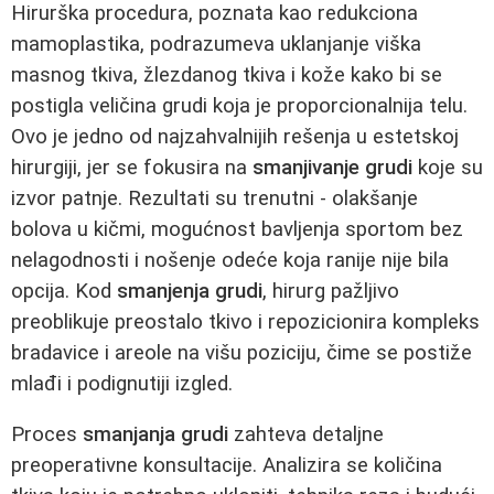
Hirurška procedura, poznata kao redukciona
mamoplastika, podrazumeva uklanjanje viška
masnog tkiva, žlezdanog tkiva i kože kako bi se
postigla veličina grudi koja je proporcionalnija telu.
Ovo je jedno od najzahvalnijih rešenja u estetskoj
hirurgiji, jer se fokusira na
smanjivanje grudi
koje su
izvor patnje. Rezultati su trenutni - olakšanje
bolova u kičmi, mogućnost bavljenja sportom bez
nelagodnosti i nošenje odeće koja ranije nije bila
opcija. Kod
smanjenja grudi
, hirurg pažljivo
preoblikuje preostalo tkivo i repozicionira kompleks
bradavice i areole na višu poziciju, čime se postiže
mlađi i podignutiji izgled.
Proces
smanjanja grudi
zahteva detaljne
preoperativne konsultacije. Analizira se količina