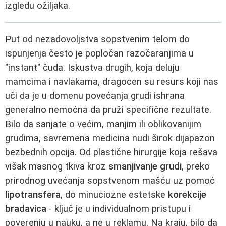
izgledu ožiljaka.
Put od nezadovoljstva sopstvenim telom do
ispunjenja često je popločan razočaranjima u
"instant" čuda. Iskustva drugih, koja deluju
mamcima i navlakama, dragocen su resurs koji nas
uči da je u domenu povećanja grudi ishrana
generalno nemoćna da pruži specifične rezultate.
Bilo da sanjate o većim, manjim ili oblikovanijim
grudima, savremena medicina nudi širok dijapazon
bezbednih opcija. Od plastične hirurgije koja rešava
višak masnog tkiva kroz
smanjivanje grudi
, preko
prirodnog uvećanja sopstvenom mašću uz pomoć
lipotransfera
, do minuciozne estetske
korekcije
bradavica
- ključ je u individualnom pristupu i
poverenju u nauku, a ne u reklamu. Na kraju, bilo da