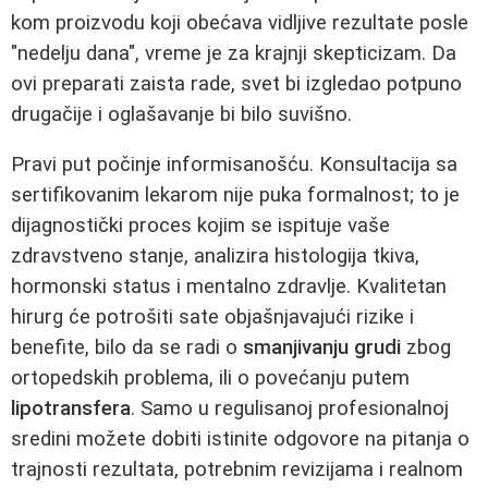
kom proizvodu koji obećava vidljive rezultate posle
"nedelju dana", vreme je za krajnji skepticizam. Da
ovi preparati zaista rade, svet bi izgledao potpuno
drugačije i oglašavanje bi bilo suvišno.
Pravi put počinje informisanošću. Konsultacija sa
sertifikovanim lekarom nije puka formalnost; to je
dijagnostički proces kojim se ispituje vaše
zdravstveno stanje, analizira histologija tkiva,
hormonski status i mentalno zdravlje. Kvalitetan
hirurg će potrošiti sate objašnjavajući rizike i
benefite, bilo da se radi o
smanjivanju grudi
zbog
ortopedskih problema, ili o povećanju putem
lipotransfera
. Samo u regulisanoj profesionalnoj
sredini možete dobiti istinite odgovore na pitanja o
trajnosti rezultata, potrebnim revizijama i realnom