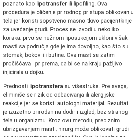
poznato kao
lipotransfer
ili lipofiling. Ova
procedura je oličenje prirodnog pristupa oblikovanju
tela jer koristi sopstveno masno tkivo pacijentkinje
za uvećanje grudi. Proces se izvodi u nekoliko
koraka: prvo se nežnom liposukcijom ukloni višak
masti sa područja gde je ima dovoljno, kao što su
stomak, bokovi ili butine. Ova mast se zatim
pročišćava i priprema, da bi se na kraju pažljivo
injicirala u dojku.
Prednosti
lipotransfera
su višestruke. Pre svega,
eliminiše se rizik od odbacivanja ili alergijske
reakcije jer se koristi autologni materijal. Rezultat
je izuzetno prirodan na dodir i izgled, bez stranog
tela u organizmu. Kroz ovu metodu, preciznim
ubrizgavanjem masti, hirurg može oblikovati grudi