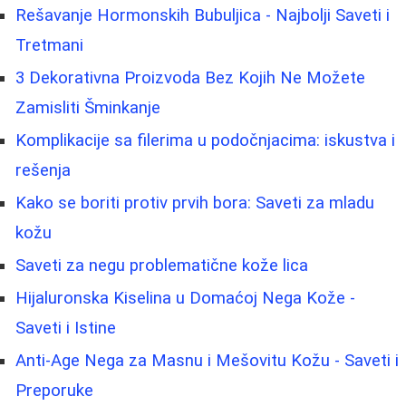
Rešavanje Hormonskih Bubuljica - Najbolji Saveti i
Tretmani
3 Dekorativna Proizvoda Bez Kojih Ne Možete
Zamisliti Šminkanje
Komplikacije sa filerima u podočnjacima: iskustva i
rešenja
Kako se boriti protiv prvih bora: Saveti za mladu
kožu
Saveti za negu problematične kože lica
Hijaluronska Kiselina u Domaćoj Nega Kože -
Saveti i Istine
Anti-Age Nega za Masnu i Mešovitu Kožu - Saveti i
Preporuke