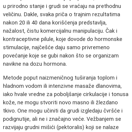
u prirodno stanje i grudi se vraćaju na prethodnu
veličinu. Dakle, svaka priča o trajnim rezultatima
nakon 20 ili 40 dana korišćenja predstavlja,
nažalost, čistu komercijalnu manipulaciju. Čak i
kontraceptivne pilule, koje dovode do hormonske
stimulacije, najčešće daju samo privremeno
povećanje koje se gubi nakon što se organizam
navikne na dozu hormona.
Metode poput naizmeničnog tuširanja toplom i
hladnom vodom ili intenzivne masaže dlanovima,
iako hvale vredne za poboljšanje cirkulacije i tonusa
kože, ne mogu stvoriti novo masno ili žlezdano
tkivo. One mogu učiniti da grudi izgledaju čvršće i
podignutije, ali ne i značajno veće. Vežbanjem se
razvijaju grudni mišići (pektoralis) koji se nalaze