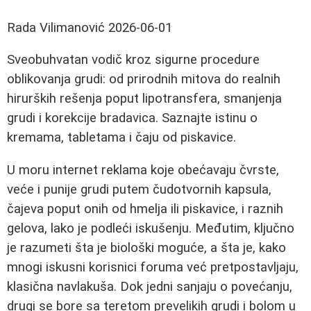
Rada Vilimanović
2026-06-01
Sveobuhvatan vodič kroz sigurne procedure
oblikovanja grudi: od prirodnih mitova do realnih
hirurških rešenja poput lipotransfera, smanjenja
grudi i korekcije bradavica. Saznajte istinu o
kremama, tabletama i čaju od piskavice.
U moru internet reklama koje obećavaju čvrste,
veće i punije grudi putem čudotvornih kapsula,
čajeva poput onih od hmelja ili piskavice, i raznih
gelova, lako je podleći iskušenju. Međutim, ključno
je razumeti šta je biološki moguće, a šta je, kako
mnogi iskusni korisnici foruma već pretpostavljaju,
klasična navlakuša. Dok jedni sanjaju o povećanju,
drugi se bore sa teretom prevelikih grudi i bolom u