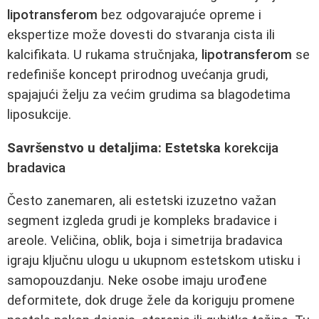
lipotransferom
bez odgovarajuće opreme i
ekspertize može dovesti do stvaranja cista ili
kalcifikata. U rukama stručnjaka,
lipotransferom
se
redefiniše koncept prirodnog uvećanja grudi,
spajajući želju za većim grudima sa blagodetima
liposukcije.
Savršenstvo u detaljima: Estetska
korekcija
bradavica
Često zanemaren, ali estetski izuzetno važan
segment izgleda grudi je kompleks bradavice i
areole. Veličina, oblik, boja i simetrija bradavica
igraju ključnu ulogu u ukupnom estetskom utisku i
samopouzdanju. Neke osobe imaju urođene
deformitete, dok druge žele da koriguju promene