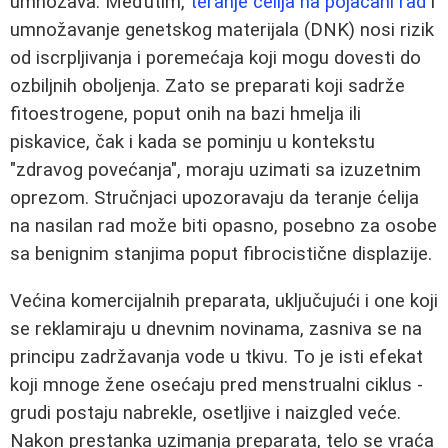
umnožava. Međutim,
teranje ćelija na pojačani rad
i
umnožavanje genetskog materijala (DNK) nosi rizik
od iscrpljivanja i poremećaja koji mogu dovesti do
ozbiljnih oboljenja. Zato se preparati koji sadrže
fitoestrogene, poput onih na bazi hmelja ili
piskavice, čak i kada se pominju u kontekstu
"zdravog povećanja", moraju uzimati sa izuzetnim
oprezom. Stručnjaci upozoravaju da teranje ćelija
na nasilan rad može biti opasno, posebno za osobe
sa benignim stanjima poput fibrocistične displazije.
Većina komercijalnih preparata, uključujući i one koji
se reklamiraju u dnevnim novinama, zasniva se na
principu zadržavanja vode u tkivu. To je isti efekat
koji mnoge žene osećaju pred menstrualni ciklus -
grudi postaju nabrekle, osetljive i naizgled veće.
Nakon prestanka uzimanja preparata, telo se vraća