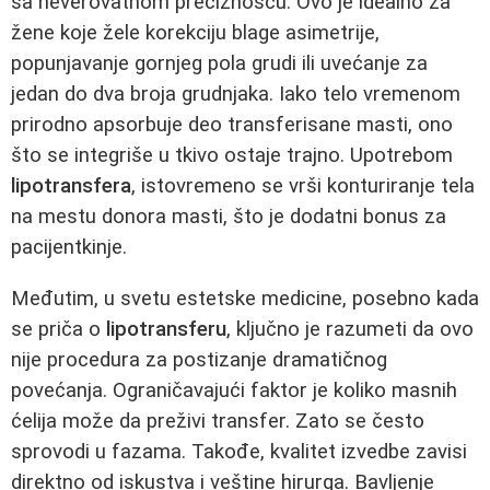
sa neverovatnom preciznošću. Ovo je idealno za
žene koje žele korekciju blage asimetrije,
popunjavanje gornjeg pola grudi ili uvećanje za
jedan do dva broja grudnjaka. Iako telo vremenom
prirodno apsorbuje deo transferisane masti, ono
što se integriše u tkivo ostaje trajno. Upotrebom
lipotransfera
, istovremeno se vrši konturiranje tela
na mestu donora masti, što je dodatni bonus za
pacijentkinje.
Međutim, u svetu estetske medicine, posebno kada
se priča o
lipotransferu
, ključno je razumeti da ovo
nije procedura za postizanje dramatičnog
povećanja. Ograničavajući faktor je koliko masnih
ćelija može da preživi transfer. Zato se često
sprovodi u fazama. Takođe, kvalitet izvedbe zavisi
direktno od iskustva i veštine hirurga. Bavljenje