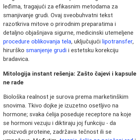
leđima, tragajući za efikasnim metodama za
smanjivanje grudi. Ovaj sveobuhvatni tekst
razotkriva mitove o prirodnim preparatima i
detaljno objašnjava sigurne, medicinski utemeljene
procedure oblikovanja tela
, uključujući
lipotransfer
,
hirurško
smanjenje grudi
i estetsku korekciju
bradavica.
Mitologija instant rešenja: Zašto čajevi i kapsule
ne rade
Biološka realnost je surova prema marketinškim
snovima. Tkivo dojke je izuzetno osetljivo na
hormone; svaka ćelija poseduje receptore na koje
se hormoni vezuju i diktiraju joj funkciju - da
proizvodi proteine, zadržava tečnost ili se