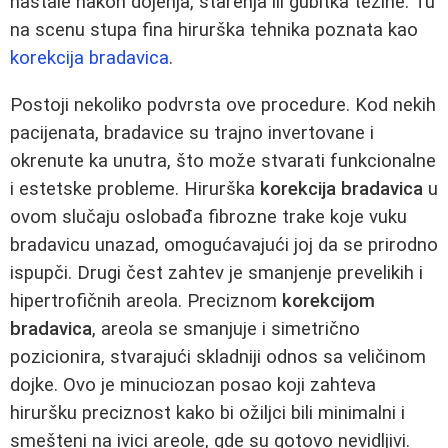
nastale nakon dojenja, starenja ili gubitka težine. Tu
na scenu stupa fina hirurška tehnika poznata kao
korekcija bradavica
.
Postoji nekoliko podvrsta ove procedure. Kod nekih
pacijenata, bradavice su trajno invertovane i
okrenute ka unutra, što može stvarati funkcionalne
i estetske probleme. Hirurška
korekcija bradavica
u
ovom slučaju oslobađa fibrozne trake koje vuku
bradavicu unazad, omogućavajući joj da se prirodno
ispupči. Drugi čest zahtev je smanjenje prevelikih i
hipertrofičnih areola. Preciznom
korekcijom
bradavica
, areola se smanjuje i simetrično
pozicionira, stvarajući skladniji odnos sa veličinom
dojke. Ovo je minuciozan posao koji zahteva
hiruršku preciznost kako bi ožiljci bili minimalni i
smešteni na ivici areole, gde su gotovo nevidljivi.