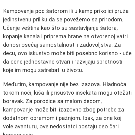
Kampovanje pod šatorom ili u kamp prikolici pruža
jedinstvenu priliku da se povežemo sa prirodom.
Učenje veština kao što su sastavljanje šatora,
kopanje kanala i priprema hrane na otvorenoj vatri
donosi osećaj samostalnosti i zadovoljstva. Za
decu, ovo iskustvo može biti posebno korisno - uče
da cene jednostavne stvari i razvijaju spretnosti
koje im mogu zatrebati u životu.
Međutim, kampovanje nije bez izazova. Hladnoća
tokom noći, kiša ili prisustvo insekata mogu otežati
boravak. Za porodice sa malom decom,
kampovanje može biti izazovno zbog potrebe za
dodatnom opremom i pažnjom. Ipak, za one koji
vole avanturu, ove nedostatci postaju deo čari
kampovanja.