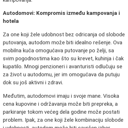
Autodomovi: Kompromis između kampovanja i
hotela
Za one koji žele udobnost bez odricanja od slobode
putovanja, autodom može biti idealno rešenje. Ova
mobilna kuća omogućava putovanje po želji, sa
svim pogodnostima kao što su krevet, kuhinja i čak
kupatilo. Mnogi penzioneri i avanturisti odlučuju se
za život u autodomu, jer im omogućava da putuju
dok su još aktivni i zdravi.
Međutim, autodomovi imaju i svoje mane. Visoka
cena kupovine i održavanja može biti prepreka, a
parkiranje tokom većeg dela godine može postati
problem. Ipak, za one koji žele kombinaciju slobode
i udobnosti, autodom može biti savršen izbor.