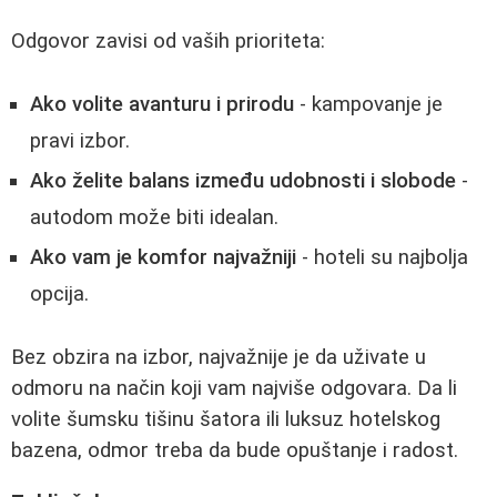
Odgovor zavisi od vaših prioriteta:
Ako volite avanturu i prirodu
- kampovanje je
pravi izbor.
Ako želite balans između udobnosti i slobode
-
autodom može biti idealan.
Ako vam je komfor najvažniji
- hoteli su najbolja
opcija.
Bez obzira na izbor, najvažnije je da uživate u
odmoru na način koji vam najviše odgovara. Da li
volite šumsku tišinu šatora ili luksuz hotelskog
bazena, odmor treba da bude opuštanje i radost.