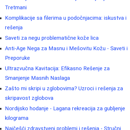
Tretmani
Komplikacije sa filerima u podočnjacima: iskustva i
rešenja
Saveti za negu problematične kože lica
Anti-Age Nega za Masnu i Mešovitu Kožu - Saveti i
Preporuke
Ultrazvučna Kavitacija: Efikasno Rešenje za
Smanjenje Masnih Naslaga
Zašto mi skripi u zglobovima? Uzroci i rešenja za
skripavost zglobova
Nordijsko hodanje - Lagana rekreacija za gubljenje
kilograma
Najčešći zdravstveni problemi i rešenja - Stručni