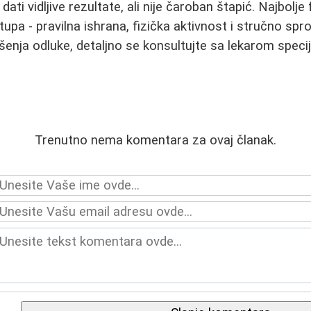
ti vidljive rezultate, ali nije čaroban štapić. Najbolje
stupa - pravilna ishrana, fizička aktivnost i stručno s
ošenja odluke, detaljno se konsultujte sa lekarom speci
Trenutno nema komentara za ovaj članak.