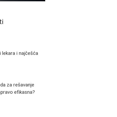
ti
i lekara i najčešća
da za rešavanje
zapravo efikasna?