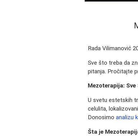
M
Rada Vilimanović
2
Sve što treba da zna
pitanja. Pročitajte 
Mezoterapija: Sve
U svetu estetskih 
celulita, lokalizova
Donosimo
analizu 
Šta je Mezoterapi