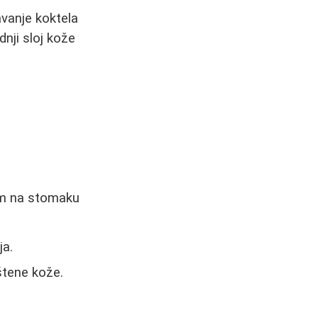
vanje koktela
dnji sloj kože
 cm na stomaku
ja.
štene kože.