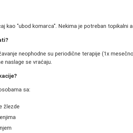
aj kao "ubod komarca". Nekima je potreban topikalni a
ati?
ržavanje neophodne su periodične terapije (1x mesečn
e naslage se vraćaju.
kacije?
 osobama sa:
e žlezde
enjima
enjem