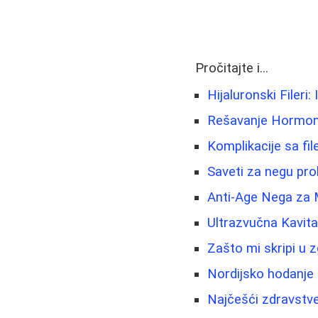
Pročitajte i...
Hijaluronski Fileri:
Rešavanje Hormonsk
Komplikacije sa fi
Saveti za negu pro
Anti-Age Nega za 
Ultrazvučna Kavit
Zašto mi skripi u 
Nordijsko hodanje 
Najčešći zdravstven