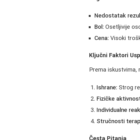
Nedostatak rezul
Bol:
Osetljivije os
Cena:
Visoki troš
Ključni Faktori Us
Prema iskustvima, r
Ishrane:
Strog re
Fizičke aktivnost
Individualne reak
Stručnosti tera
Česta Pitanja