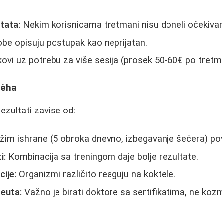
tata:
Nekim korisnicama tretmani nisu doneli očekiva
obe opisuju postupak kao neprijatan.
kovi uz potrebu za više sesija (prosek 50-60€ po tretm
pėha
ezultati zavise od:
žim ishrane (5 obroka dnevno, izbegavanje šećera) po
i:
Kombinacija sa treningom daje bolje rezultate.
cije:
Organizmi različito reaguju na koktele.
peuta:
Važno je birati doktore sa sertifikatima, ne koz