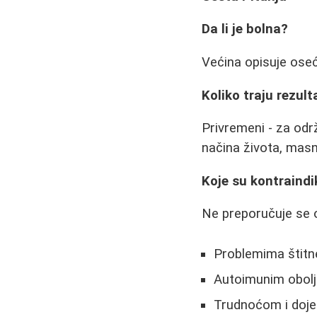
Da li je bolna?
Većina opisuje oseć
Koliko traju rezult
Privremeni - za od
načina života, masn
Koje su kontraindi
Ne preporučuje se
Problemima štitn
Autoimunim obolj
Trudnoćom i doj