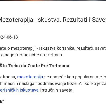
ezoterapija: Iskustva, Rezultati i Save
024-06-18
te o mezoterapiji - iskustva korisnika, rezultati, savet
pre nego što odlučite na tretman.
 Što Treba da Znate Pre Tretmana
tretmana,
mezoterapija
se nameće kao popularna meto
nih masnih naslaga i podmlađivanje kože. Ali koliko je 
korisničkih iskustava
i stručnih saveta.
ja?