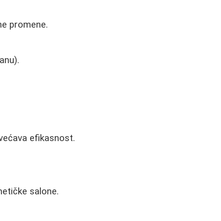
ne promene.
anu).
većava efikasnost.
metičke salone.