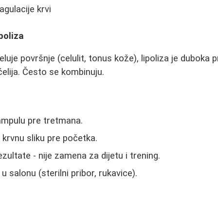
gulacije krvi
poliza
luje površnje (celulit, tonus kože), lipoliza je duboka
elija. Često se kombinuju.
 ampulu pre tretmana.
krvnu sliku pre početka.
zultate - nije zamena za dijetu i trening.
u salonu (sterilni pribor, rukavice).