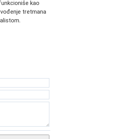
 funkcioniše kao
provođenje tretmana
jalistom.