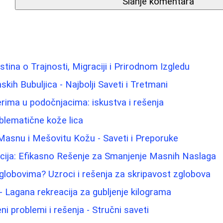
Slanje komentara
 Istina o Trajnosti, Migraciji i Prirodnom Izgledu
ih Bubuljica - Najbolji Saveti i Tretmani
lerima u podočnjacima: iskustva i rešenja
blematične kože lica
Masnu i Mešovitu Kožu - Saveti i Preporuke
acija: Efikasno Rešenje za Smanjenje Masnih Naslaga
zglobovima? Uzroci i rešenja za skripavost zglobova
- Lagana rekreacija za gubljenje kilograma
i problemi i rešenja - Stručni saveti