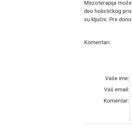
Mezoterapija može da
deo holističkog pri
su ključni. Pre don
Komentari
Vaše ime:
Vaš email:
Komentar: