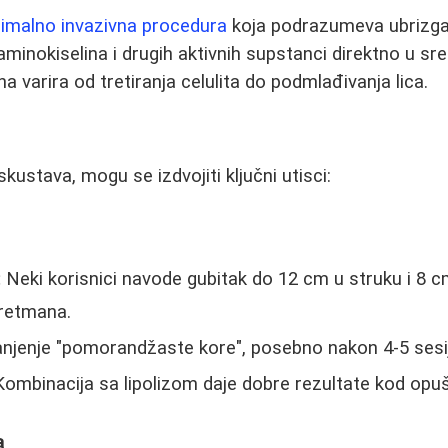
imalno invazivna procedura
koja podrazumeva ubrizga
aminokiselina i drugih aktivnih supstanci direktno u sre
 varira od tretiranja celulita do podmlađivanja lica.
kustava, mogu se izdvojiti ključni utisci:
:
Neki korisnici navode gubitak do 12 cm u struku i 8
retmana.
jenje "pomorandžaste kore", posebno nakon 4-5 sesi
ombinacija sa lipolizom daje dobre rezultate kod opu
a