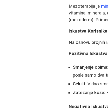
Mezoterapija je
min
vitamina, minerala, 
(mezoderm). Primena
Iskustva Korisnika
Na osnovu brojnih is
Pozitivna Iskustva
Smanjenje obima
posle samo dva t
Celulit:
Vidno sman
Zatezanje kože:
K
Negativna Iskustv