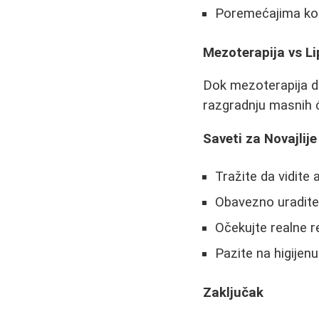
Poremećajima koa
Mezoterapija vs Li
Dok mezoterapija de
razgradnju masnih ć
Saveti za Novajlije
Tražite da vidite
Obavezno uradite 
Očekujte realne re
Pazite na higijenu 
Zaključak