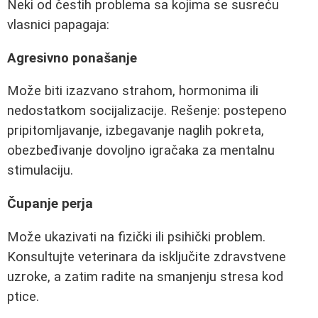
Neki od čestih problema sa kojima se susreću
vlasnici papagaja:
Agresivno ponašanje
Može biti izazvano strahom, hormonima ili
nedostatkom socijalizacije. Rešenje: postepeno
pripitomljavanje, izbegavanje naglih pokreta,
obezbeđivanje dovoljno igračaka za mentalnu
stimulaciju.
Čupanje perja
Može ukazivati na fizički ili psihički problem.
Konsultujte veterinara da isključite zdravstvene
uzroke, a zatim radite na smanjenju stresa kod
ptice.