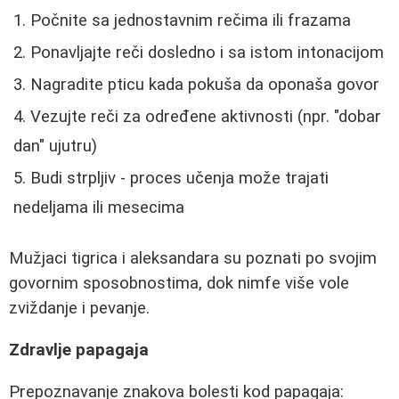
Počnite sa jednostavnim rečima ili frazama
Ponavljajte reči dosledno i sa istom intonacijom
Nagradite pticu kada pokuša da oponaša govor
Vezujte reči za određene aktivnosti (npr. "dobar
dan" ujutru)
Budi strpljiv - proces učenja može trajati
nedeljama ili mesecima
Mužjaci tigrica i aleksandara su poznati po svojim
govornim sposobnostima, dok nimfe više vole
zviždanje i pevanje.
Zdravlje papagaja
Prepoznavanje znakova bolesti kod papagaja: