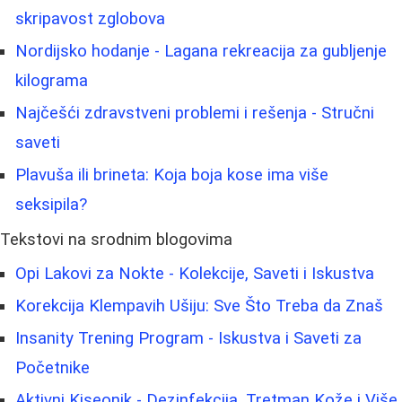
skripavost zglobova
Nordijsko hodanje - Lagana rekreacija za gubljenje
kilograma
Najčešći zdravstveni problemi i rešenja - Stručni
saveti
Plavuša ili brineta: Koja boja kose ima više
seksipila?
Tekstovi na srodnim blogovima
Opi Lakovi za Nokte - Kolekcije, Saveti i Iskustva
Korekcija Klempavih Ušiju: Sve Što Treba da Znaš
Insanity Trening Program - Iskustva i Saveti za
Početnike
Aktivni Kiseonik - Dezinfekcija, Tretman Kože i Više