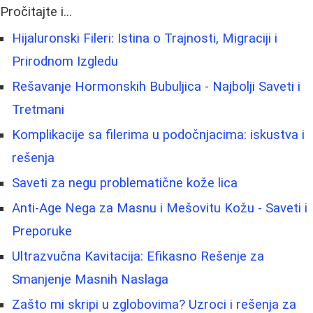
Pročitajte i...
Hijaluronski Fileri: Istina o Trajnosti, Migraciji i
Prirodnom Izgledu
Rešavanje Hormonskih Bubuljica - Najbolji Saveti i
Tretmani
Komplikacije sa filerima u podočnjacima: iskustva i
rešenja
Saveti za negu problematične kože lica
Anti-Age Nega za Masnu i Mešovitu Kožu - Saveti i
Preporuke
Ultrazvučna Kavitacija: Efikasno Rešenje za
Smanjenje Masnih Naslaga
Zašto mi skripi u zglobovima? Uzroci i rešenja za