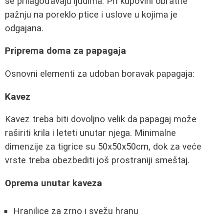
se prilagođavaju ljudima. Pri kupovini obratite
pažnju na poreklo ptice i uslove u kojima je
odgajana.
Priprema doma za papagaja
Osnovni elementi za udoban boravak papagaja:
Kavez
Kavez treba biti dovoljno velik da papagaj može
raširiti krila i leteti unutar njega. Minimalne
dimenzije za tigrice su 50x50x50cm, dok za veće
vrste treba obezbediti još prostraniji smeštaj.
Oprema unutar kaveza
Hranilice za zrno i svežu hranu