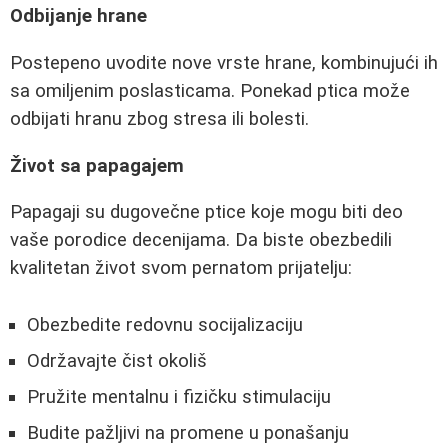
Odbijanje hrane
Postepeno uvodite nove vrste hrane, kombinujući ih
sa omiljenim poslasticama. Ponekad ptica može
odbijati hranu zbog stresa ili bolesti.
Život sa papagajem
Papagaji su dugovečne ptice koje mogu biti deo
vaše porodice decenijama. Da biste obezbedili
kvalitetan život svom pernatom prijatelju:
Obezbedite redovnu socijalizaciju
Održavajte čist okoliš
Pružite mentalnu i fizičku stimulaciju
Budite pažljivi na promene u ponašanju