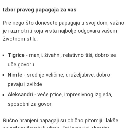
Izbor pravog papagaja za vas
Pre nego što donesete papagaja u svoj dom, važno
je razmotriti koja vrsta najbolje odgovara vašem
životnom stilu:
Tigrice
- manji, živahni, relativno tiši, dobro se
uče govoru
Nimfe
- srednje veličine, druželjubive, dobro
pevaju i zvižde
Aleksandri
- veće ptice, impresivnog izgleda,
sposobni za govor
Ručno hranjeni papagaji su obično pitomiji i lakše