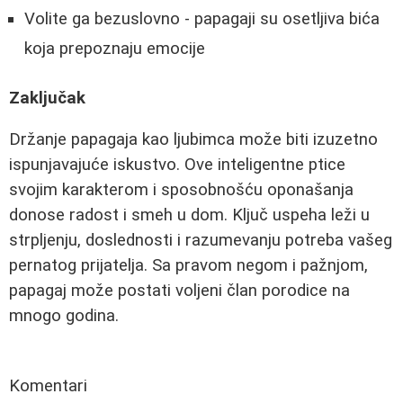
Volite ga bezuslovno - papagaji su osetljiva bića
koja prepoznaju emocije
Zaključak
Držanje papagaja kao ljubimca može biti izuzetno
ispunjavajuće iskustvo. Ove inteligentne ptice
svojim karakterom i sposobnošću oponašanja
donose radost i smeh u dom. Ključ uspeha leži u
strpljenju, doslednosti i razumevanju potreba vašeg
pernatog prijatelja. Sa pravom negom i pažnjom,
papagaj može postati voljeni član porodice na
mnogo godina.
Komentari