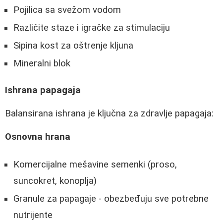
Pojilica sa svežom vodom
Različite staze i igračke za stimulaciju
Sipina kost za oštrenje kljuna
Mineralni blok
Ishrana papagaja
Balansirana ishrana je ključna za zdravlje papagaja:
Osnovna hrana
Komercijalne mešavine semenki (proso,
suncokret, konoplja)
Granule za papagaje - obezbeđuju sve potrebne
nutrijente