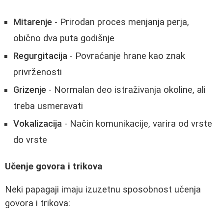
Mitarenje
- Prirodan proces menjanja perja,
obično dva puta godišnje
Regurgitacija
- Povraćanje hrane kao znak
privrženosti
Grizenje
- Normalan deo istraživanja okoline, ali
treba usmeravati
Vokalizacija
- Način komunikacije, varira od vrste
do vrste
Učenje govora i trikova
Neki papagaji imaju izuzetnu sposobnost učenja
govora i trikova: