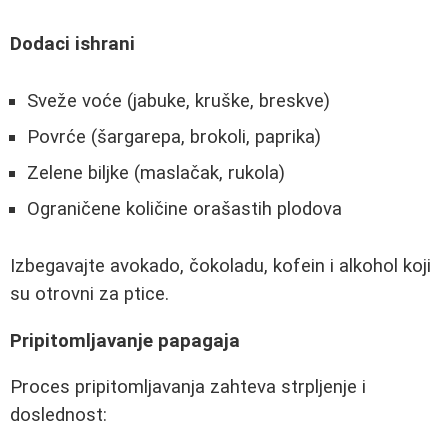
Dodaci ishrani
Sveže voće (jabuke, kruške, breskve)
Povrće (šargarepa, brokoli, paprika)
Zelene biljke (maslačak, rukola)
Ograničene količine orašastih plodova
Izbegavajte avokado, čokoladu, kofein i alkohol koji
su otrovni za ptice.
Pripitomljavanje papagaja
Proces pripitomljavanja zahteva strpljenje i
doslednost: