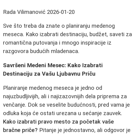
Rada Vilimanović
2026-01-20
Sve što treba da znate o planiranju medenog
meseca. Kako izabrati destinaciju, budžet, saveti za
romantična putovanja i mnogo inspiracije iz
razgovora budućih mladenaca.
Savršeni Medeni Mesec: Kako Izabrati
Destinaciju za Vašu Ljubavnu Priču
Planiranje medenog meseca je jedno od
najuzbudljivijih, ali i najizazovnijih dela priprema za
venčanje. Dok se veselite budućnosti, pred vama je
odluka koja će ostati urezana u sećanje zauvek.
Kako izabrati pravo mesto za početak vaše
bračne priče?
Pitanje je jednostavno, ali odgovor je