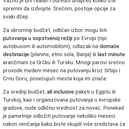
Važno je biti realan i odrediti unapred koliko ste
spremni da izdvojite. Srećom, postoje opcije za
svaki džep.
Za skromniji budžet, odličan izbor mogu biti
putovanja u sopstvenoj režiji
po Evropi (npr.
autobusom ili automobilom), odlazak na
domaće
destinacije
(planine, etno sela, Banja) ili
last minute
aranžmani za Grčku ili Tursku. Mnogi parovi srećno
provode medeni mesec na putovanju kroz Srbiju i
Crnu Goru, posećujući mesta koja im znače.
Za srednji budžet,
all inclusive
paketi u Egiptu ili
Turskoj, kao i organizovana putovanja u evropske
gradove, nude odličnu vrednost za novac. Ponekad
je pametnije odložiti putovanje nekoliko meseci
nakon venčanja kako biste skupili više sredstava za