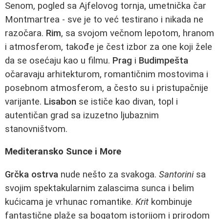
Senom, pogled sa Ajfelovog tornja, umetnička čar
Montmartrea - sve je to već testirano i nikada ne
razočara.
Rim
, sa svojom večnom lepotom, hranom
i atmosferom, takođe je čest izbor za one koji žele
da se osećaju kao u filmu.
Prag
i
Budimpešta
očaravaju arhitekturom, romantičnim mostovima i
posebnom atmosferom, a često su i pristupačnije
varijante.
Lisabon
se ističe kao divan, topl i
autentičan grad sa izuzetno ljubaznim
stanovništvom.
Mediteransko Sunce i More
Grčka ostrva
nude nešto za svakoga.
Santorini
sa
svojim spektakularnim zalascima sunca i belim
kućicama je vrhunac romantike.
Krit
kombinuje
fantastične plaže sa bogatom istorijom i prirodom