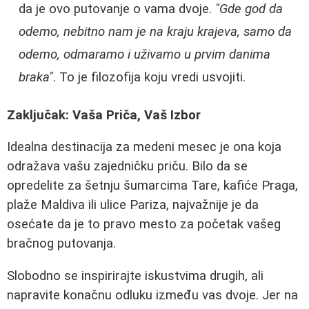
da je ovo putovanje o vama dvoje.
"Gde god da
odemo, nebitno nam je na kraju krajeva, samo da
odemo, odmaramo i uživamo u prvim danima
braka"
. To je filozofija koju vredi usvojiti.
Zaključak: Vaša Priča, Vaš Izbor
Idealna destinacija za medeni mesec je ona koja
odražava vašu zajedničku priču. Bilo da se
opredelite za šetnju šumarcima Tare, kafiće Praga,
plaže Maldiva ili ulice Pariza, najvažnije je da
osećate da je to pravo mesto za početak vašeg
bračnog putovanja.
Slobodno se inspirirajte iskustvima drugih, ali
napravite konačnu odluku između vas dvoje. Jer na