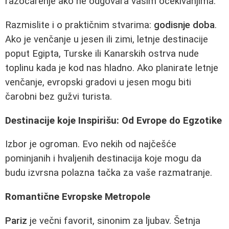
razočarenje ako ne odgovara vašim očekivanjima.
Razmislite i o praktičnim stvarima:
godisnje doba
.
Ako je venčanje u jesen ili zimi, letnje destinacije
poput Egipta, Turske ili Kanarskih ostrva nude
toplinu kada je kod nas hladno. Ako planirate letnje
venčanje, evropski gradovi u jesen mogu biti
čarobni bez gužvi turista.
Destinacije koje Inspirišu: Od Evrope do Egzotike
Izbor je ogroman. Evo nekih od najčešće
pominjanih i hvaljenih destinacija koje mogu da
budu izvrsna polazna tačka za vaše razmatranje.
Romantične Evropske Metropole
Pariz
je večni favorit, sinonim za ljubav. Šetnja