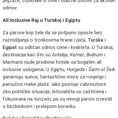
pejzaže, zoološke vrtove i odlične uslove za aktivan
odmor.
All Inclusive Raj u Turskoj i Egiptu
Za parove koji žele da se potpuno opuste bez
razmišljanja o troškovima hrane i pića,
Turska
i
Egipat
su odličan odnos cene i kvaliteta. U Turskoj,
destinacije kao što su
Antalija
,
Kemer
,
Bodrum
i
Marmaris
nude predivne hotele sa bogatim all
inclusive uslugama. U Egiptu,
Hurgada
i
Šarm el Šeik
garantuju sunce, fantastično more za ronjenje i
pamučno meke plaže. Iako postoje zabrinutosti
oko političke situacije, letovališta su zaštićena i
fokusirana na turizam, pa su mnogi parovi izvestili
o bezbednom i prelepom boravku.