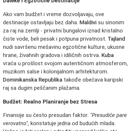
Daleke i Egzotične Destinacije
Ako vam budžet i vreme dozvoljavaju, ove
destinacije ostavljaju bez daha.
Maldivi
su sinonim
za raj na zemlji - privatni bungalovi iznad kristalno
čiste vode, beli pesak i potpuna privatnost.
Tajland
nudi savršenu mešavinu egzotične kulture, ukusne
hrane, živahnih gradova i idiličnih ostrva.
Kuba
vraća u prošlost svojom autentičnom atmosferom,
muzikom salse i kolonijalnom arhitekturom.
Dominikanska Republika
takođe obećava karipski
raj sa dugim peščanim plažama.
Budžet: Realno Planiranje bez Stresa
Finansije su često presudan faktor.
"Presudiće pare
verovatno"
, konstatuje jedna od budućih mlada.