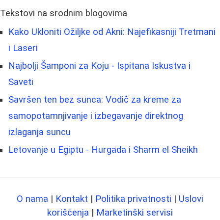
Tekstovi na srodnim blogovima
Kako Ukloniti Ožiljke od Akni: Najefikasniji Tretmani
i Laseri
Najbolji Šamponi za Koju - Ispitana Iskustva i
Saveti
Savršen ten bez sunca: Vodič za kreme za
samopotamnjivanje i izbegavanje direktnog
izlaganja suncu
Letovanje u Egiptu - Hurgada i Sharm el Sheikh
O nama
|
Kontakt
|
Politika privatnosti
|
Uslovi
korišćenja
|
Marketinški servisi