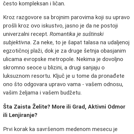
često kompleksan i ličan.
Kroz razgovore sa brojnim parovima koji su upravo
prošli kroz ovo iskustvo, jasno je da ne postoji
univerzalni recept.
Romantika je suštinski
subjektivna
. Za neke, to je šapat talasa na udaljenoj
egzotičnoj plaži, dok je za druge šetnja obasjanim
ulicama evropske metropole. Nekima je dovoljno
skromno seoce u blizini, a drugi sanjaju o
luksuznom resortu. Ključ je u tome da pronađete
ono što odgovara upravo vama - vašem odnosu,
vašim željama i vašem budžetu.
Šta Zaista Želite? More ili Grad, Aktivni Odmor
ili Lenjiranje?
Prvi korak ka savršenom medenom mesecu je