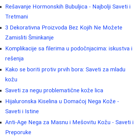
Rešavanje Hormonskih Bubuljica - Najbolji Saveti i
Tretmani
3 Dekorativna Proizvoda Bez Kojih Ne Možete
Zamisliti Šminkanje
Komplikacije sa filerima u podočnjacima: iskustva i
rešenja
Kako se boriti protiv prvih bora: Saveti za mladu
kožu
Saveti za negu problematične kože lica
Hijaluronska Kiselina u Domaćoj Nega Kože -
Saveti i Istine
Anti-Age Nega za Masnu i Mešovitu Kožu - Saveti i
Preporuke