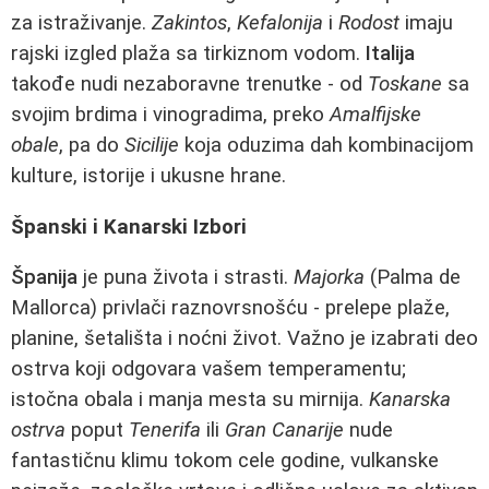
za istraživanje.
Zakintos
,
Kefalonija
i
Rodost
imaju
rajski izgled plaža sa tirkiznom vodom.
Italija
takođe nudi nezaboravne trenutke - od
Toskane
sa
svojim brdima i vinogradima, preko
Amalfijske
obale
, pa do
Sicilije
koja oduzima dah kombinacijom
kulture, istorije i ukusne hrane.
Španski i Kanarski Izbori
Španija
je puna života i strasti.
Majorka
(Palma de
Mallorca) privlači raznovrsnošću - prelepe plaže,
planine, šetališta i noćni život. Važno je izabrati deo
ostrva koji odgovara vašem temperamentu;
istočna obala i manja mesta su mirnija.
Kanarska
ostrva
poput
Tenerifa
ili
Gran Canarije
nude
fantastičnu klimu tokom cele godine, vulkanske