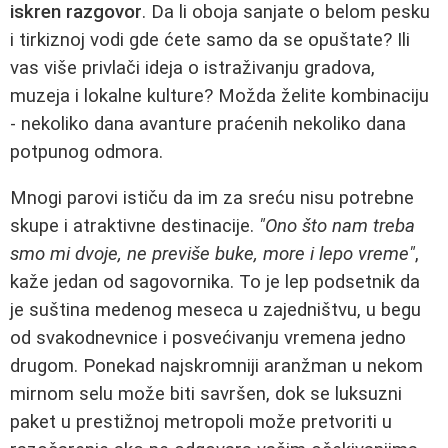
iskren razgovor
. Da li oboja sanjate o belom pesku
i tirkiznoj vodi gde ćete samo da se opuštate? Ili
vas više privlači ideja o istraživanju gradova,
muzeja i lokalne kulture? Možda želite kombinaciju
- nekoliko dana avanture praćenih nekoliko dana
potpunog odmora.
Mnogi parovi ističu da im za sreću nisu potrebne
skupe i atraktivne destinacije.
"Ono što nam treba
smo mi dvoje, ne previše buke, more i lepo vreme"
,
kaže jedan od sagovornika. To je lep podsetnik da
je suština medenog meseca u zajedništvu, u begu
od svakodnevnice i posvećivanju vremena jedno
drugom. Ponekad najskromniji aranžman u nekom
mirnom selu može biti savršen, dok se luksuzni
paket u prestižnoj metropoli može pretvoriti u