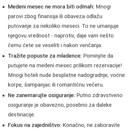
Medeni mesec ne mora biti odmah:
Mnogi
parovi zbog finansija ili obaveza odlažu
putovanje za nekoliko meseci. To ne umanjuje
njegovu vrednost - naprotiv, daje vam nešto
čemu ćete se veseliti i nakon venčanja.
Tražite popuste za mladence:
Pominjite da
putujete na medeni mesec prilikom rezervacije!
Mnogi hoteli nude besplatne nadogradnje, voćne
korpe, šampanjac ili romantičnu večeru.
Ne zanemarujte osiguranje:
Putno zdravstveno
osiguranje je obavezno, posebno za daleke
destinacije.
Fokus na zajedništvo:
Konačno, ne zaboravite