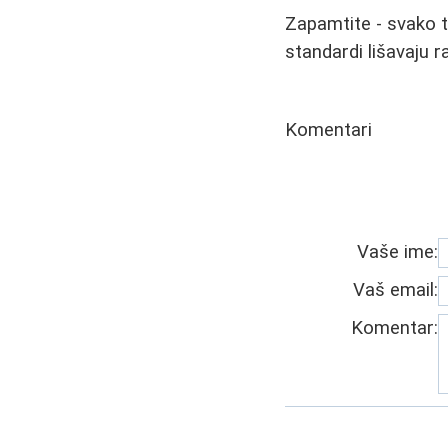
Zapamtite - svako te
standardi lišavaju 
Komentari
Vaše ime:
Vaš email:
Komentar: