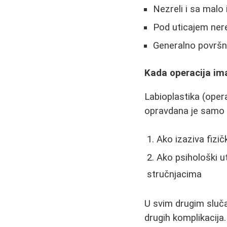
Nezreli i sa malo
Pod uticajem ner
Generalno površni
Kada operacija im
Labioplastika (oper
opravdana je samo u
Ako izaziva fizič
Ako psihološki u
stručnjacima
U svim drugim slučaj
drugih komplikacija.