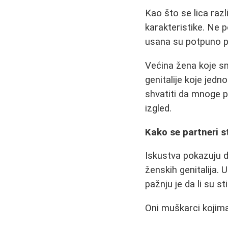
Kao što se lica razl
karakteristike. Ne pos
usana su potpuno pri
Većina žena koje sm
genitalije koje jed
shvatiti da mnoge p
izgled.
Kako se partneri s
Iskustva pokazuju d
ženskih genitalija.
pažnju je da li su s
Oni muškarci kojima