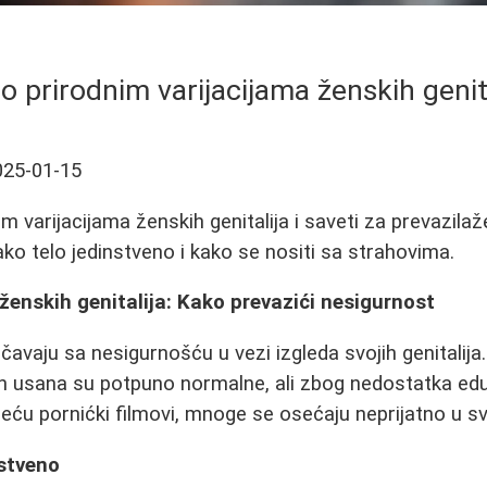
o prirodnim varijacijama ženskih genit
025-01-15
 varijacijama ženskih genitalija i saveti za prevazilaž
ako telo jedinstveno i kako se nositi sa strahovima.
 ženskih genitalija: Kako prevazići nesigurnost
aju sa nesigurnošću u vezi izgleda svojih genitalija. R
dnih usana su potpuno normalne, ali zbog nedostatka edu
ću pornićki filmovi, mnoge se osećaju neprijatno u s
nstveno