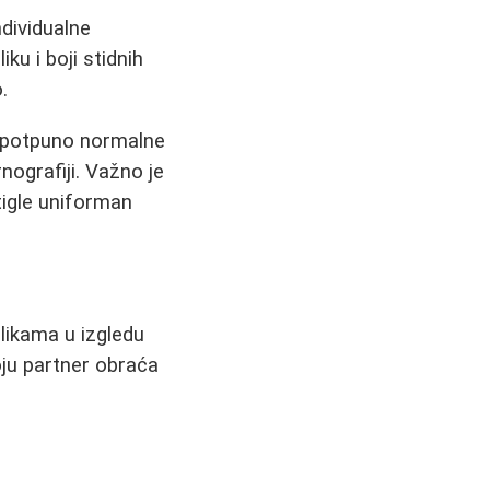
ndividualne
iku i boji stidnih
.
 potpuno normalne
ografiji. Važno je
tigle uniforman
likama u izgledu
oju partner obraća