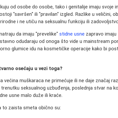
ikuju od osobe do osobe, tako i genitalije imaju svoje i
toji "savršen" ili "pravilan" izgled. Razlike u veličini, obl
rodne i ne utiču na seksualnu funkciju ili zadovoljstvo
atraju da imaju "prevelike"
stidne usne
zapravo imaju
nostavno odudaraju od onoga što vide u mainstream porn
orno glumice idu na kosmetičke operacije kako bi pos
tvarno osećaju u vezi toga?
a većina muškaraca ne primećuje ili ne daje značaj raz
 U trenutku seksualnog uzbuđenja, poslednja stvar na k
tidne usne malo duže ili kraće.
 to zaista smeta obično su: