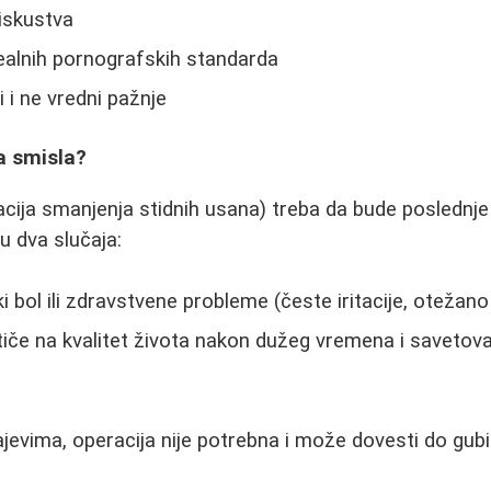
 iskustva
ealnih pornografskih standarda
 i ne vredni pažnje
a smisla?
acija smanjenja stidnih usana) treba da bude poslednje 
 dva slučaja:
ki bol ili zdravstvene probleme (česte iritacije, otežano
tiče na kvalitet života nakon dužeg vremena i savetov
evima, operacija nije potrebna i može dovesti do gubitk