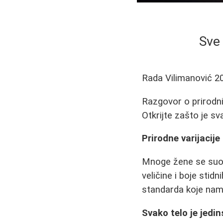
Sve 
Rada Vilimanović
2
Razgovor o prirodnim
Otkrijte zašto je sv
Prirodne varijacije
Mnoge žene se suočav
veličine i boje sti
standarda koje name
Svako telo je jedi