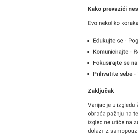
Kako prevazići ne
Evo nekoliko korak
Edukujte se
- Pog
Komunicirajte
- R
Fokusirajte se na
Prihvatite sebe
- 
Zaključak
Varijacije u izgledu
obraća pažnju na te
izgled ne utiče na z
dolazi iz samopouzd