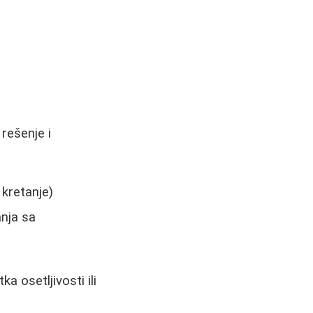
rešenje i
 kretanje)
anja sa
a osetljivosti ili