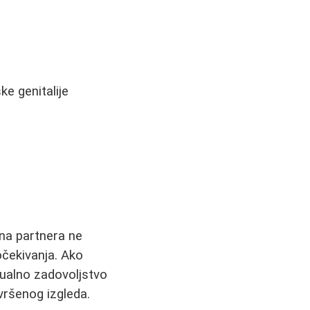
ke genitalije
a
ina partnera ne
očekivanja. Ako
ksualno zadovoljstvo
vršenog izgleda.