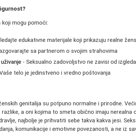
sigurnost?
a koji mogu pomoći:
ledajte edukativne materijale koji prikazuju realne žens
azgovarajte sa partnerom o svojim strahovima
 uživanje
- Seksualno zadovoljstvo ne zavisi od izgled
Vaše telo je jedinstveno i vredno poštovanja
 ženskih genitalija su potpuno normalne i prirodne. Već
 razlike, a oni kojima to smeta obično imaju nerealna 
dravlje, najbolje je prihvatiti sebe takva kakva jesi. Se
anja, komunikacije i emotivne povezanosti, a ne iz sa