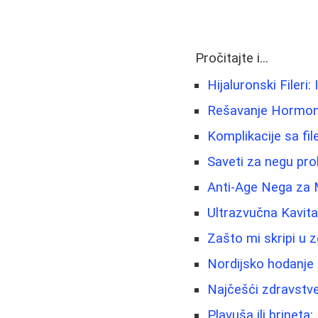
Pročitajte i...
Hijaluronski Fileri:
Rešavanje Hormonsk
Komplikacije sa fi
Saveti za negu pro
Anti-Age Nega za 
Ultrazvučna Kavit
Zašto mi skripi u 
Nordijsko hodanje 
Najčešći zdravstven
Plavuša ili brineta