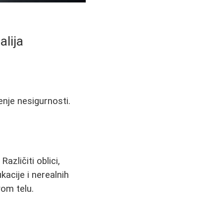
alija
enje nesigurnosti.
azličiti oblici,
kacije i nerealnih
vom telu.