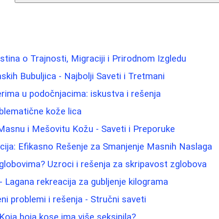
 Istina o Trajnosti, Migraciji i Prirodnom Izgledu
ih Bubuljica - Najbolji Saveti i Tretmani
lerima u podočnjacima: iskustva i rešenja
blematične kože lica
Masnu i Mešovitu Kožu - Saveti i Preporuke
acija: Efikasno Rešenje za Smanjenje Masnih Naslaga
zglobovima? Uzroci i rešenja za skripavost zglobova
- Lagana rekreacija za gubljenje kilograma
i problemi i rešenja - Stručni saveti
: Koja boja kose ima više seksipila?