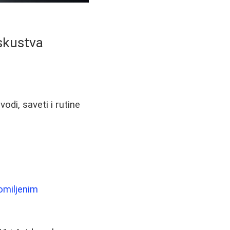
iskustva
odi, saveti i rutine
omiljenim