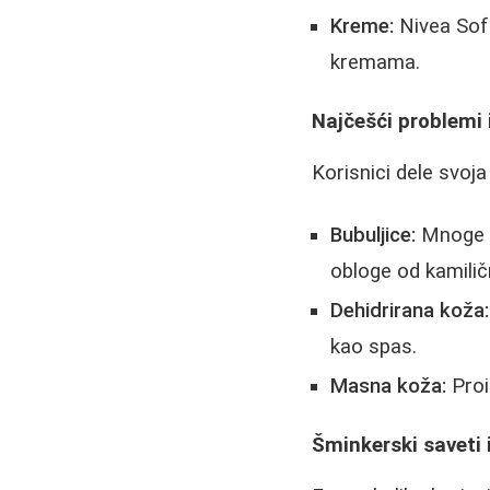
Kreme:
Nivea Sof
kremama.
Najčešći problemi 
Korisnici dele svoj
Bubuljice:
Mnoge k
obloge od kamilič
Dehidrirana koža:
kao spas.
Masna koža:
Proi
Šminkerski saveti i