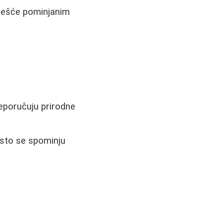
češće pominjanim
eporučuju prirodne
esto se spominju