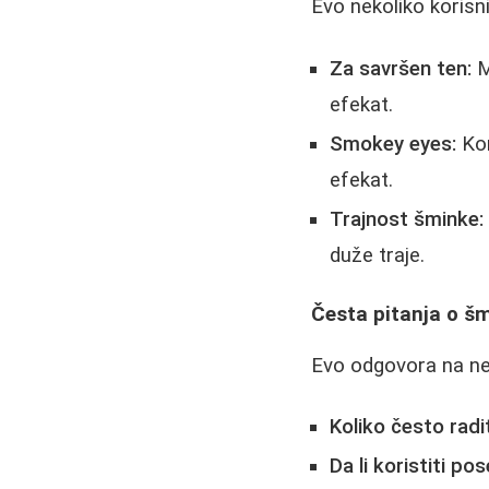
Evo nekoliko korisni
Za savršen ten:
M
efekat.
Smokey eyes:
Kom
efekat.
Trajnost šminke:
duže traje.
Česta pitanja o š
Evo odgovora na nek
Koliko često radit
Da li koristiti p