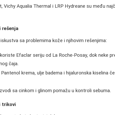
t, Vichy Aqualia Thermal i LRP Hydreane su među naj
i rešenja
a iskustva sa problemima kože i njihovim rešenjima:
oriste Efaclar seriju od La Roche-Posay, dok neke pr
nog čaja.
Pantenol krema, ulje badema i hijaluronska kiselina č
zvodi sa cinkom i glinom pomažu u kontroli sebuma.
 trikovi