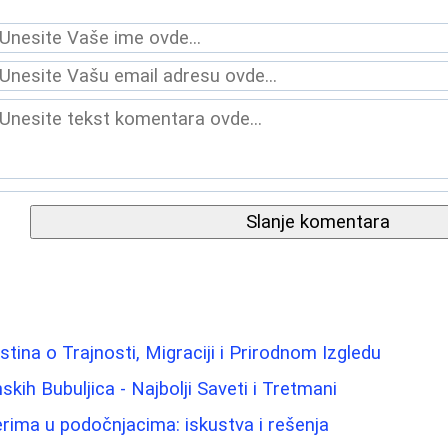
Slanje komentara
 Istina o Trajnosti, Migraciji i Prirodnom Izgledu
ih Bubuljica - Najbolji Saveti i Tretmani
lerima u podočnjacima: iskustva i rešenja