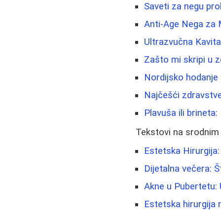
Saveti za negu pro
Anti-Age Nega za 
Ultrazvučna Kavit
Zašto mi skripi u 
Nordijsko hodanje 
Najčešći zdravstven
Plavuša ili brineta
Tekstovi na srodnim
Estetska Hirurgija
Dijetalna večera: Št
Akne u Pubertetu: 
Estetska hirurgija