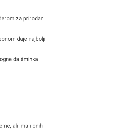
derom za prirodan
eonom daje najbolji
omogne da šminka
eme, ali ima i onih