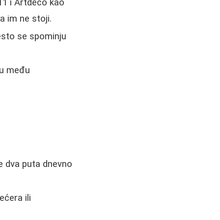
1 i Artdeco kao
 im ne stoji.
često se spominju
 su među
je dva puta dnevno
ćera ili