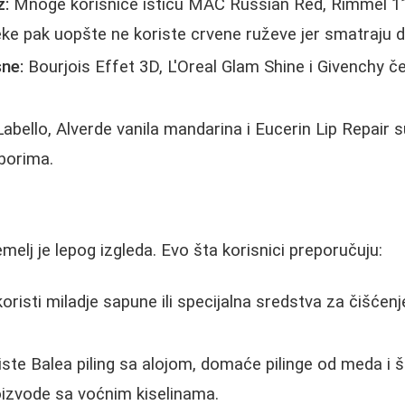
ž:
Mnoge korisnice ističu MAC Russian Red, Rimmel 11
eke pak uopšte ne koriste crvene ruževe jer smatraju da
sne:
Bourjois Effet 3D, L'Oreal Glam Shine i Givenchy 
.
abello, Alverde vanila mandarina i Eucerin Lip Repair
zborima.
melj je lepog izgleda. Evo šta korisnici preporučuju:
oristi miladje sapune ili specijalna sredstva za čišćen
te Balea piling sa alojom, domaće pilinge od meda i še
oizvode sa voćnim kiselinama.