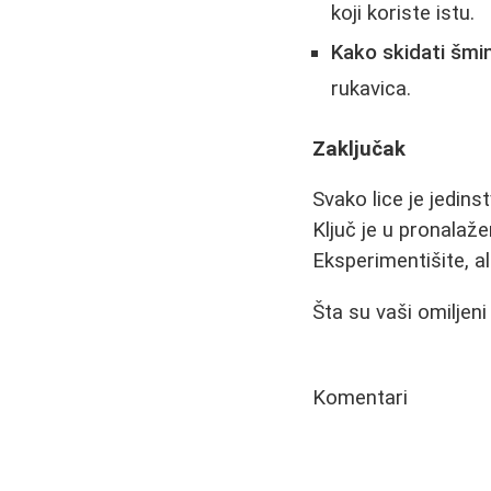
koji koriste istu.
Kako skidati šmi
rukavica.
Zaključak
Svako lice je jedin
Ključ je u pronalaže
Eksperimentišite, al
Šta su vaši omiljen
Komentari