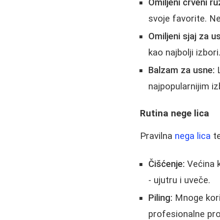
Omiljeni crveni ru
svoje favorite. N
Omiljeni sjaj za u
kao najbolji izbori
Balzam za usne:
L
najpopularnijim i
Rutina nege lica
Pravilna
nega lica
te
Čišćenje:
Većina k
- ujutru i uveče.
Piling:
Mnoge koris
profesionalne pr