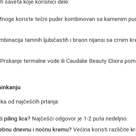
h saveta koje korisnici dele:
noge koriste tečni puder kombinovan sa kamenim pu
binacija tamnih ljubičastih i braon nijansi sa crnim kr
Prskanje termalne vode ili Caudalie Beauty Elixira p
minkanju
a od najčešćih pitanja:
i piling lica?
Najčešći odgovor je 1-2 puta nedeljno.
osebnu dnevnu i noćnu kremu?
Većina koristi različite kr