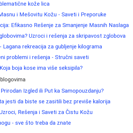
blematične kože lica
Masnu i Mešovitu Kožu - Saveti i Preporuke
acija: Efikasno Rešenje za Smanjenje Masnih Naslaga
zglobovima? Uzroci i rešenja za skripavost zglobova
- Lagana rekreacija za gubljenje kilograma
i problemi i rešenja - Stručni saveti
: Koja boja kose ima više seksipila?
 blogovima
: Prirodan Izgled ili Put ka Samopouzdanju?
a jesti da biste se zasitili bez previše kalorija
Uzroci, Rešenja i Saveti za Čistu Kožu
 nogu - sve što treba da znate