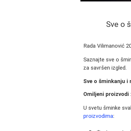
Sve o š
Rada Vilimanović
2
Saznajte sve o šmink
za savršen izgled.
Sve o šminkanju i n
Omiljeni proizvodi
U svetu šminke svak
proizvodima
: