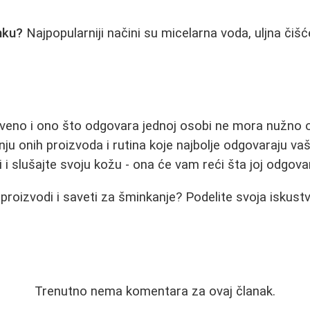
nku?
Najpopularniji načini su micelarna voda, uljna čiš
stveno i ono što odgovara jednoj osobi ne mora nužno 
nju onih proizvoda i rutina koje najbolje odgovaraju vašoj
i i slušajte svoju kožu - ona će vam reći šta joj odgova
i proizvodi i saveti za šminkanje? Podelite svoja iskus
Trenutno nema komentara za ovaj članak.