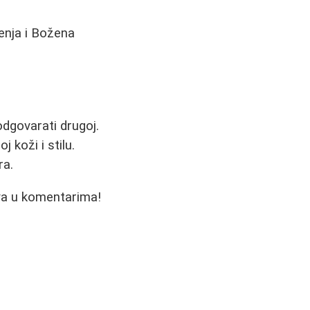
ćenja i Božena
odgovarati drugoj.
 koži i stilu.
ra.
tva u komentarima!