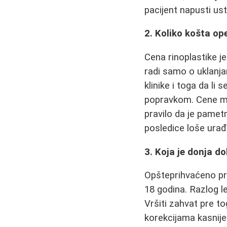
pacijent napusti us
2. Koliko košta op
Cena rinoplastike je
radi samo o uklanj
klinike i toga da li
popravkom. Cene mog
pravilo da je pametni
posledice loše urađ
3. Koja je donja d
Opšteprihvaćeno pr
18 godina. Razlog lež
Vršiti zahvat pre t
korekcijama kasnije