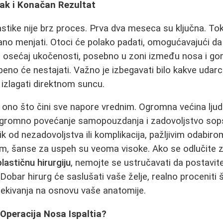
ak i Konačan Rezultat
stike nije brz proces. Prva dva meseca su ključna. To
ano menjati. Otoci će polako padati, omogućavajući da s
r, osećaj ukočenosti, posebno u zoni između nosa i gor
peno će nestajati. Važno je izbegavati bilo kakve udarc
 izlagati direktnom suncu.
 ono što čini sve napore vrednim. Ogromna većina ljudi 
 ogromno povećanje samopouzdanja i zadovoljstvo sop
zik od nezadovoljstva ili komplikacija, pažljivim odabiro
m, šanse za uspeh su veoma visoke. Ako se odlučite z
plastičnu hirurgiju
, nemojte se ustručavati da postavite
. Dobar hirurg će saslušati vaše želje, realno proceniti
 očekivanja na osnovu vaše anatomije.
 Operacija Nosa Ispaltia?