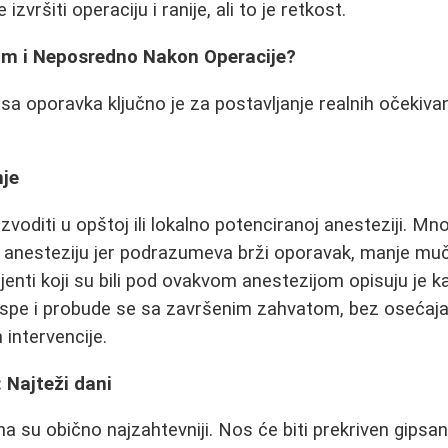
izvršiti operaciju i ranije, ali to je retkost.
om i Neposredno Nakon Operacije?
 oporavka ključno je za postavljanje realnih očekivan
nje
voditi u opštoj ili lokalno potenciranoj anesteziji. Mn
 anesteziju jer podrazumeva brži oporavak, manje muč
jenti koji su bili pod ovakvom anestezijom opisuju je k
spe i probude se sa završenim zahvatom, bez osećaja b
intervencije.
 Najteži dani
ana su obično najzahtevniji. Nos će biti prekriven gips