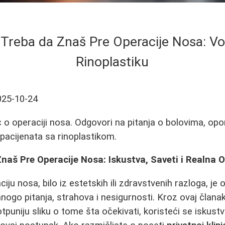
 Treba da Znaš Pre Operacije Nosa: Vo
Rinoplastiku
025-10-24
o operaciji nosa. Odgovori na pitanja o bolovima, opo
 pacijenata sa rinoplastikom.
naš Pre Operacije Nosa: Iskustva, Saveti i Realna 
iju nosa, bilo iz estetskih ili zdravstvenih razloga, je o
ogo pitanja, strahova i nesigurnosti. Kroz ovaj člana
puniju sliku o tome šta očekivati, koristeći se iskust