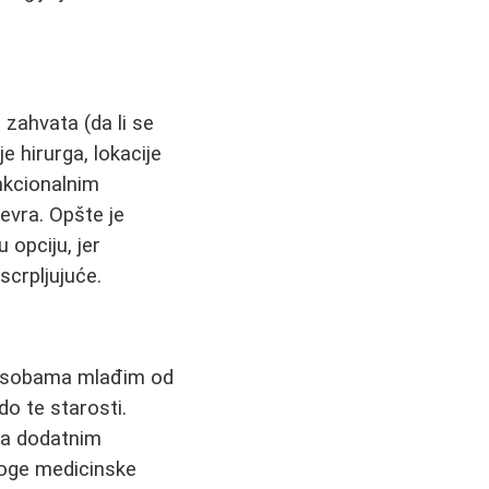
 zahvata (da li se
je hirurga, lokacije
unkcionalnim
evra. Opšte je
u opciju, jer
scrpljujuće.
e osobama mlađim od
 do te starosti.
za dodatnim
troge medicinske