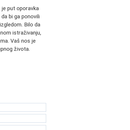
o je put oporavka
da bi ga ponovili
izgledom. Bilo da
jnom istraživanju,
ima. Vaš nos je
kupnog života.