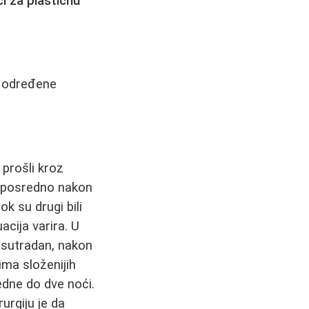
ici za plastičnu
e određene
 prošli kroz
 neposredno nakon
ok su drugi bili
acija varira. U
li sutradan, nakon
ima složenijih
jedne do dve noći.
urgiju je da