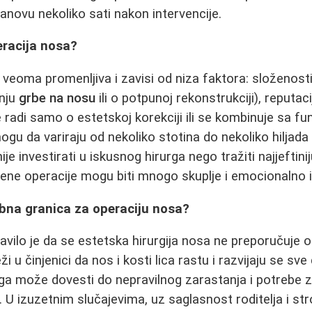
tanovu nekoliko sati nakon intervencije.
eracija nosa?
 veoma promenljiva i zavisi od niza faktora: složenosti
anju
grbe na nosu
ili o potpunoj rekonstrukciji), reputaci
 se radi samo o estetskoj korekciji ili se kombinuje sa f
u da variraju od nekoliko stotina do nekoliko hiljada 
je investirati u iskusnog hirurga nego tražiti najjeftinij
ene operacije mogu biti mnogo skuplje i emocionalno i
obna granica za operaciju nosa?
avilo je da se estetska hirurgija nosa ne preporučuj
i u činjenici da nos i kosti lica rastu i razvijaju se sve
oga može dovesti do nepravilnog zarastanja i potrebe 
. U izuzetnim slučajevima, uz saglasnost roditelja i s