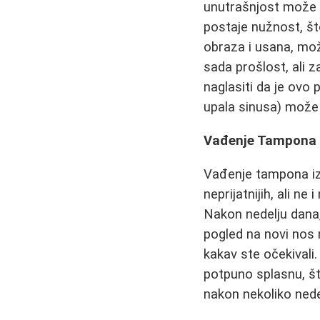
unutrašnjost može b
postaje nužnost, št
obraza i usana, mo
sada prošlost, ali 
naglasiti da je ovo
upala sinusa) može u
Vađenje Tampona i
Vađenje tampona iz 
neprijatnijih, ali n
Nakon nedelju dana,
pogled na novi nos 
kakav ste očekivali
potpuno splasnu, št
nakon nekoliko nede