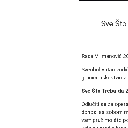
Sve Što
Rada Vilimanović
2
Sveobuhvatan vodič 
granici i iskustvima
Sve Što Treba da Z
Odlučiti se za operac
donosi sa sobom mn
vam pružimo što pot