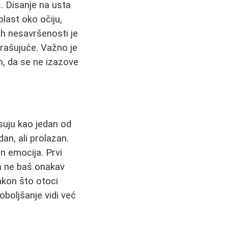
. Disanje na usta
last oko očiju,
gih nesavršenosti je
trašujuće. Važno je
m, da se ne izazove
isuju kao jedan od
dan, ali prolazan.
n emocija. Prvi
da ne baš onakav
nakon što otoci
boljšanje vidi već