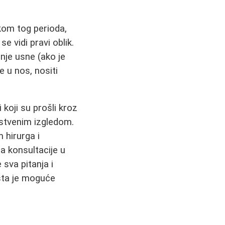
kom tog perioda,
e vidi pravi oblik.
nje usne (ako je
e u nos, nositi
koji su prošli kroz
stvenim izgledom.
m hirurga i
a konsultacije u
 sva pitanja i
 šta je moguće