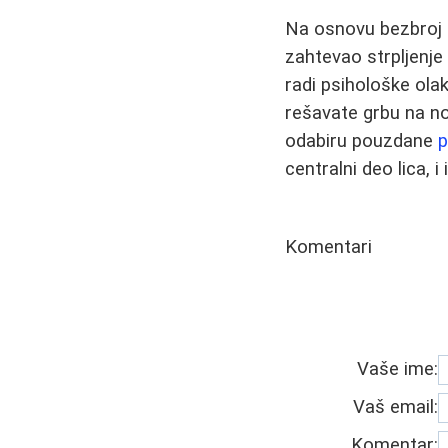
Na osnovu bezbroj i
zahtevao strpljenje
radi psihološke ola
rešavate grbu na no
odabiru pouzdane
p
centralni deo lica, i
Komentari
Vaše ime:
Vaš email:
Komentar: