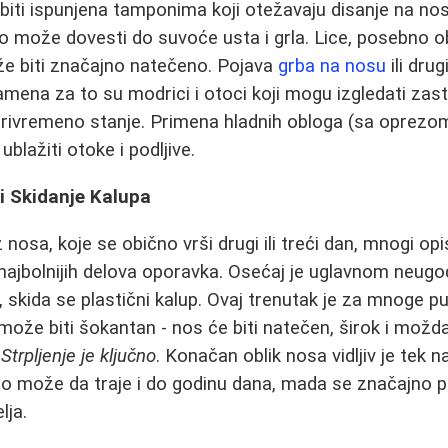
iti ispunjena tamponima koji otežavaju disanje na nos
o može dovesti do suvoće usta i grla. Lice, posebno ob
že biti značajno natečeno. Pojava
grba na nosu
ili dru
zamena za to su modrici i otoci koji mogu izgledati zas
 privremeno stanje. Primena hladnih obloga (sa oprezo
blažiti otoke i podljive.
 Skidanje Kalupa
nosa, koje se obično vrši drugi ili treći dan, mnogi op
e i najbolnijih delova oporavka. Osećaj je uglavnom neugo
 skida se plastični kalup. Ovaj trenutak je za mnoge pu
može biti šokantan - nos će biti natečen, širok i mož
.
Strpljenje je ključno
. Konačan oblik nosa vidljiv je tek 
o može da traje i do godinu dana, mada se značajno po
lja.