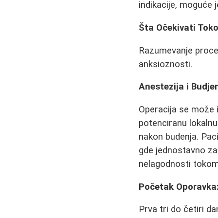
indikacije, moguće je 
Šta Očekivati Tok
Razumevanje procesa
anksioznosti.
Anestezija i Budje
Operacija se može iz
potenciranu lokalnu
nakon budenja. Paci
gde jednostavno za
nelagodnosti tokom 
Početak Oporavka:
Prva tri do četiri d