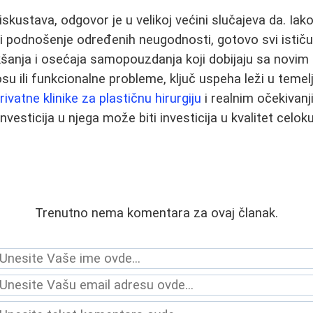
skustava, odgovor je u velikoj većini slučajeva da. Iak
 i podnošenje određenih neugodnosti, gotovo svi ističu 
kšanja i osećaja samopouzdanja koji dobijaju sa novim 
su ili funkcionalne probleme, ključ uspeha leži u temel
rivatne klinike za plastičnu hirurgiju
i realnim očekivanj
 investicija u njega može biti investicija u kvalitet celo
Trenutno nema komentara za ovaj članak.