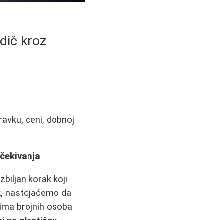
dič kroz
ravku, ceni, dobnoj
Očekivanja
zbiljan korak koji
k, nastojaćemo da
vima brojnih osoba