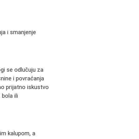
ja i smanjenje
ogi se odlučuju za
nine i povraćanja
ao prijatno iskustvo
ola ili
anim kalupom, a