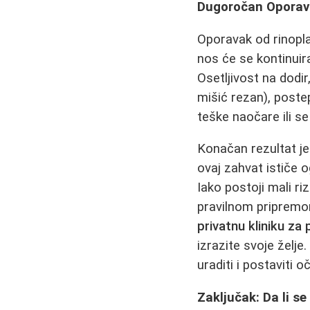
Dugoročan Oporav
Oporavak od rinopla
nos će se kontinuir
Osetljivost na dodi
mišić rezan), poste
teške naočare ili se
Konačan rezultat je
ovaj zahvat ističe
Iako postoji mali ri
pravilnom pripremo
privatnu kliniku za 
izrazite svoje želje
uraditi i postaviti
Zaključak: Da li se