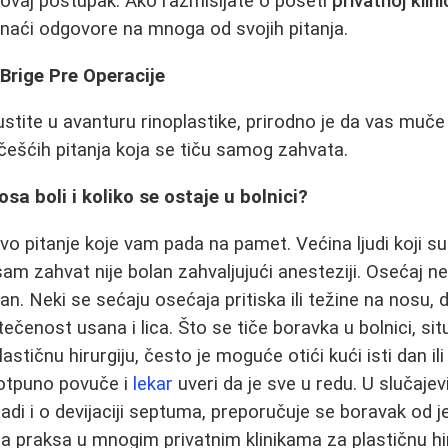
 ovaj postupak. Ako razmišljate o poseti
privatnoj klin
 naći odgovore na mnoga od svojih pitanja.
 Brige Pre Operacije
stite u avanturu rinoplastike, prirodno je da vas muč
ešćih pitanja koja se tiču samog zahvata.
osa boli i koliko se ostaje u bolnici?
vo pitanje koje vam pada na pamet. Većina ljudi koji su
 sam zahvat nije bolan zahvaljujući anesteziji. Osećaj
lan. Neki se sećaju osećaja pritiska ili težine na nosu, d
čenost usana i lica. Što se tiče boravka u bolnici, situ
plastičnu hirurgiju, često je moguće otići kući isti dan i
potpuno povuče i
lekar
uveri da je sve u redu. U slučajev
radi i o devijaciji septuma, preporučuje se boravak od 
 praksa u mnogim privatnim klinikama za plastičnu hir