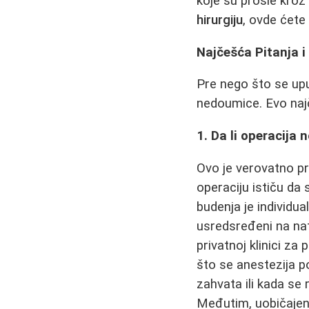
koje su prošle kroz
hirurgiju
, ovde ćete
Najčešća Pitanja i
Pre nego što se upu
nedoumice. Evo najč
1. Da li operacija n
Ovo je verovatno pr
operaciju ističu da
budenja je individua
usredsređeni na nate
privatnoj klinici za 
što se anestezija 
zahvata ili kada se 
Međutim, uobičajena