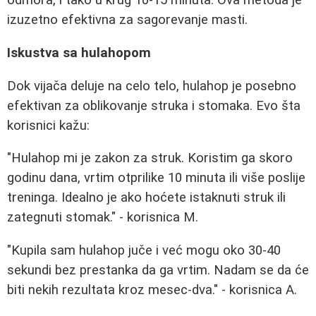
odmora, i tako u krug 10-15 minuta. Ova metoda je
izuzetno efektivna za sagorevanje masti.
Iskustva sa hulahopom
Dok vijača deluje na celo telo, hulahop je posebno
efektivan za oblikovanje struka i stomaka. Evo šta
korisnici kažu:
"Hulahop mi je zakon za struk. Koristim ga skoro
godinu dana, vrtim otprilike 10 minuta ili više poslije
treninga. Idealno je ako hoćete istaknuti struk ili
zategnuti stomak." - korisnica M.
"Kupila sam hulahop juče i već mogu oko 30-40
sekundi bez prestanka da ga vrtim. Nadam se da će
biti nekih rezultata kroz mesec-dva." - korisnica A.