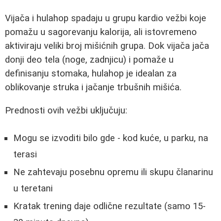
Vijača i hulahop spadaju u grupu kardio vežbi koje
pomažu u sagorevanju kalorija, ali istovremeno
aktiviraju veliki broj mišićnih grupa. Dok vijača jača
donji deo tela (noge, zadnjicu) i pomaže u
definisanju stomaka, hulahop je idealan za
oblikovanje struka i jačanje trbušnih mišića.
Prednosti ovih vežbi uključuju:
Mogu se izvoditi bilo gde - kod kuće, u parku, na
terasi
Ne zahtevaju posebnu opremu ili skupu članarinu
u teretani
Kratak trening daje odlične rezultate (samo 15-