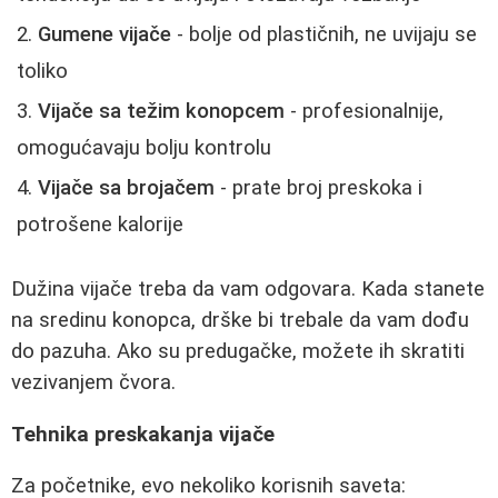
Gumene vijače
- bolje od plastičnih, ne uvijaju se
toliko
Vijače sa težim konopcem
- profesionalnije,
omogućavaju bolju kontrolu
Vijače sa brojačem
- prate broj preskoka i
potrošene kalorije
Dužina vijače treba da vam odgovara. Kada stanete
na sredinu konopca, drške bi trebale da vam dođu
do pazuha. Ako su predugačke, možete ih skratiti
vezivanjem čvora.
Tehnika preskakanja vijače
Za početnike, evo nekoliko korisnih saveta: