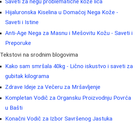
Saveti za negu problematične kože lica
Hijaluronska Kiselina u Domaćoj Nega Kože -
Saveti i Istine
Anti-Age Nega za Masnu i Mešovitu Kožu - Saveti i
Preporuke
Tekstovi na srodnim blogovima
Kako sam smršala 40kg - Lično iskustvo i saveti za
gubitak kilograma
Zdrave Ideje za Večeru za Mršavljenje
Kompletan Vodič za Organsku Proizvodnju Povrća
u Bašti
Konačni Vodič za Izbor Savršenog Jastuka