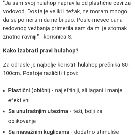
"Ja sam svoj hulahop napravila od plastične cevi za
vodovod. Dosta je veliki i težak, ne moram mnogo
da se pomeram da ne bi pao. Posle mesec dana
redovnog vežbanja primetila sam da mi je stomak
znatno ravniji." - korisnica S.
Kako izabrati pravi hulahop?
Za odrasle je najbolje koristiti hulahop prečnika 80-
100cm. Postoje različiti tipovi:
Plastični (obični)
- najjeftiniji, ali lagani i manje
efektivni
Sa unutrašnjim utezima
- teži, bolji za
oblikovanje
Sa masažnim kuglicama
- dodatno stimuliše