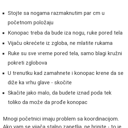
Stojte sa nogama razmaknutim par cm u
početnom položaju
Konopac treba da bude iza nogu, ruke pored tela
Vijaču okrećete iz zgloba, ne mlatite rukama
Ruke su sve vreme pored tela, samo blagi kružni
pokreti zglobova
U trenutku kad zamahnete i konopac krene da se
diže ka vrhu glave - skočite
Skačite jako malo, da budete iznad poda tek
toliko da može da prođe konopac
Mnogi početnici imaju problem sa koordinacijom.
Ako vam se vijača stalno zapetlja, ne brinite - to je