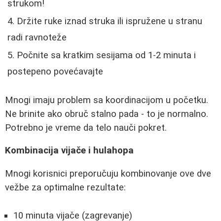
strukom!
Držite ruke iznad struka ili ispružene u stranu
radi ravnoteže
Počnite sa kratkim sesijama od 1-2 minuta i
postepeno povećavajte
Mnogi imaju problem sa koordinacijom u početku.
Ne brinite ako obruč stalno pada - to je normalno.
Potrebno je vreme da telo nauči pokret.
Kombinacija vijače i hulahopa
Mnogi korisnici preporučuju kombinovanje ove dve
vežbe za optimalne rezultate:
10 minuta vijače (zagrevanje)