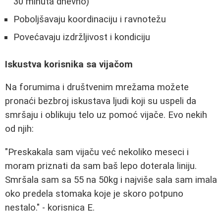
30 minuta dnevno)
Poboljšavaju koordinaciju i ravnotežu
Povećavaju izdržljivost i kondiciju
Iskustva korisnika sa vijačom
Na forumima i društvenim mrežama možete
pronaći bezbroj iskustava ljudi koji su uspeli da
smršaju i oblikuju telo uz pomoć vijače. Evo nekih
od njih:
"Preskakala sam vijaču već nekoliko meseci i
moram priznati da sam baš lepo doterala liniju.
Smršala sam sa 55 na 50kg i najviše sala sam imala
oko predela stomaka koje je skoro potpuno
nestalo." - korisnica E.