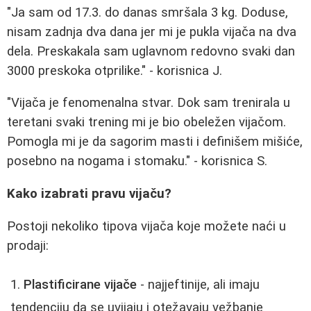
"Ja sam od 17.3. do danas smršala 3 kg. Doduse,
nisam zadnja dva dana jer mi je pukla vijača na dva
dela. Preskakala sam uglavnom redovno svaki dan
3000 preskoka otprilike." - korisnica J.
"Vijača je fenomenalna stvar. Dok sam trenirala u
teretani svaki trening mi je bio obeležen vijačom.
Pomogla mi je da sagorim masti i definišem mišiće,
posebno na nogama i stomaku." - korisnica S.
Kako izabrati pravu vijaču?
Postoji nekoliko tipova vijača koje možete naći u
prodaji:
Plastificirane vijače
- najjeftinije, ali imaju
tendenciju da se uvijaju i otežavaju vežbanje