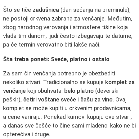
Što se tiče
zadušnica
(dan sećanja na preminule),
ne postoji crkvena zabrana za venčanje. Međutim,
zbog narodnog verovanja i atmosfere tišine koja
vlada tim danom, ljudi često izbegavaju te datume,
pa će termin verovatno biti lakše naći.
Šta treba poneti: Sveće, platno i ostalo
Za sam čin venčanja potrebno je obezbediti
nekoliko stvari. Tradicionalno se kupuje
komplet za
venčanje
koji obuhvata:
belo platno
(deverski
peškir),
četiri voštane sveće
i
čašu za vino
. Ovaj
komplet se može kupiti u crkvenim prodavnicama,
a cene variraju. Ponekad kumovi kupuju ove stvari,
a danas sve češće to čine sami mladenci kako ne bi
opterećivali druge.