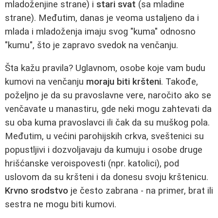
mladoženjine strane) i
stari svat
(sa mladine
strane). Međutim, danas je veoma ustaljeno da i
mlada i mladoženja imaju svog "kuma" odnosno
"kumu", što je zapravo svedok na venčanju.
Šta kažu pravila? Uglavnom, osobe koje vam budu
kumovi na venčanju
moraju biti kršteni
. Takođe,
poželjno je da su pravoslavne vere, naročito ako se
venčavate u manastiru, gde neki mogu zahtevati da
su oba kuma pravoslavci ili čak da su muškog pola.
Međutim, u većini parohijskih crkva, sveštenici su
popustljivi i dozvoljavaju da kumuju i osobe druge
hrišćanske veroispovesti (npr. katolici), pod
uslovom da su kršteni i da donesu svoju krštenicu.
Krvno srodstvo
je često zabrana - na primer, brat ili
sestra ne mogu biti kumovi.