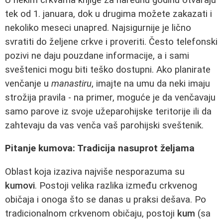
tek od 1. januara, dok u drugima možete zakazati i
nekoliko meseci unapred. Najsigurnije je lično
svratiti do željene crkve i proveriti. Često telefonski
pozivi ne daju pouzdane informacije, a i sami
sveštenici mogu biti teško dostupni. Ako planirate
venčanje u
manastiru
, imajte na umu da neki imaju
strožija pravila - na primer, moguće je da venčavaju
samo parove iz svoje užeparohijske teritorije ili da
zahtevaju da vas venča vaš parohijski sveštenik.
Pitanje kumova: Tradicija nasuprot željama
Oblast koja izaziva najviše nesporazuma su
kumovi
. Postoji velika razlika između crkvenog
običaja i onoga što se danas u praksi dešava. Po
tradicionalnom crkvenom običaju, postoji
kum
(sa