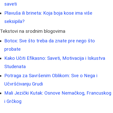
saveti
Plavuša ili brineta: Koja boja kose ima više
seksipila?
Tekstovi na srodnim blogovima
Botox: Sve što treba da znate pre nego što
probate
Kako Učiti Efikasno: Saveti, Motivacija i Iskustva
Studenata
Potraga za Savršenim Oblikom: Sve o Nega i
Učvršćivanju Grudi
Mali Jezički Kutak: Osnove Nemačkog, Francuskog
i Grčkog