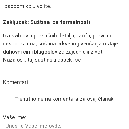
osobom koju volite.
Zaključak: Suština iza formalnosti
Iza svih ovih praktičnih detalja, tarifa, pravila i
nesporazuma, suština crkvenog venčanja ostaje
duhovni čin i blagoslov
za zajednički život.
Nažalost, taj suštinski aspekt se
Komentari
Trenutno nema komentara za ovaj članak.
Vaše ime: