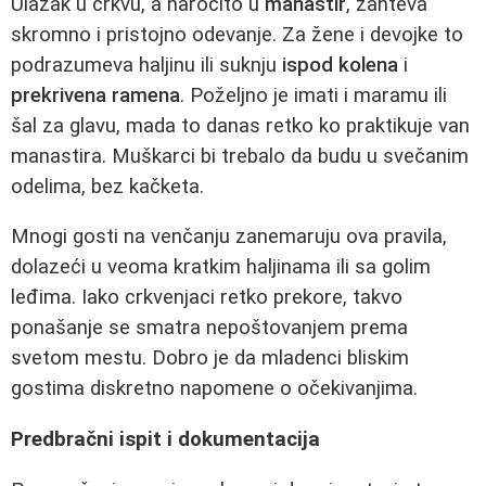
Ulazak u crkvu, a naročito u
manastir
, zahteva
skromno i pristojno odevanje. Za žene i devojke to
podrazumeva haljinu ili suknju
ispod kolena
i
prekrivena ramena
. Poželjno je imati i maramu ili
šal za glavu, mada to danas retko ko praktikuje van
manastira. Muškarci bi trebalo da budu u svečanim
odelima, bez kačketa.
Mnogi gosti na venčanju zanemaruju ova pravila,
dolazeći u veoma kratkim haljinama ili sa golim
leđima. Iako crkvenjaci retko prekore, takvo
ponašanje se smatra nepoštovanjem prema
svetom mestu. Dobro je da mladenci bliskim
gostima diskretno napomene o očekivanjima.
Predbračni ispit i dokumentacija