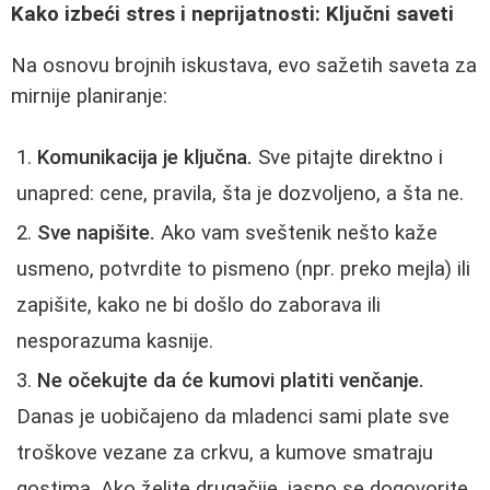
Kako izbeći stres i neprijatnosti: Ključni saveti
Na osnovu brojnih iskustava, evo sažetih saveta za
mirnije planiranje:
Komunikacija je ključna.
Sve pitajte direktno i
unapred: cene, pravila, šta je dozvoljeno, a šta ne.
Sve napišite.
Ako vam sveštenik nešto kaže
usmeno, potvrdite to pismeno (npr. preko mejla) ili
zapišite, kako ne bi došlo do zaborava ili
nesporazuma kasnije.
Ne očekujte da će kumovi platiti venčanje.
Danas je uobičajeno da mladenci sami plate sve
troškove vezane za crkvu, a kumove smatraju
gostima. Ako želite drugačije, jasno se dogovorite