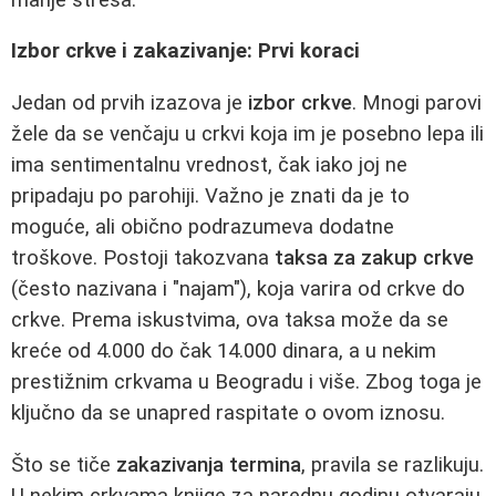
Izbor crkve i zakazivanje: Prvi koraci
Jedan od prvih izazova je
izbor crkve
. Mnogi parovi
žele da se venčaju u crkvi koja im je posebno lepa ili
ima sentimentalnu vrednost, čak iako joj ne
pripadaju po parohiji. Važno je znati da je to
moguće, ali obično podrazumeva dodatne
troškove. Postoji takozvana
taksa za zakup crkve
(često nazivana i "najam"), koja varira od crkve do
crkve. Prema iskustvima, ova taksa može da se
kreće od 4.000 do čak 14.000 dinara, a u nekim
prestižnim crkvama u Beogradu i više. Zbog toga je
ključno da se unapred raspitate o ovom iznosu.
Što se tiče
zakazivanja termina
, pravila se razlikuju.
U nekim crkvama knjige za narednu godinu otvaraju