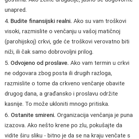
unapred.
Budite finansijski realni.
Ako su vam troškovi
visoki, razmislite o venčanju u vašoj matičnoj
(parohijskoj) crkvi, gde će troškovi verovatno biti
niži, ili čak samo dobrovoljni prilog.
Odvojeno od proslave.
Ako vam termin u crkvi
ne odgovara zbog posta ili drugih razloga,
razmislite o tome da crkveno venčanje obavite
drugog dana, a građansko i proslavu održite
kasnije. To može ukloniti mnogo pritiska.
Ostanite smireni.
Organizacija venčanja je puna
izazova. Ako nešto krene po zlu, pokušajte da
vidite širu sliku - bitno je da se na kraju venčate s