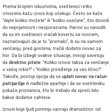
Prema brojnim iskustvima, sveštenici retko
otvoreno kažu iznos koji očekuju. Često se kaže
"dajte koliko možete" ili "koliko osećate", što dovodi
do neprijatnosti i nesporazuma. Parovi su navodili
da su im sveštenici vraćali kovertu sa novcem,
naznačivajući da je to "premalo", ili su na samom
venčanju, pred gostima, tražili dodatni novac za
hor. Da bi izbegli ovakve situacije, mnogi savetuju
da
direktno pitate
: "Koliko iznosi taksa za venčanje
u vašoj crkvi?" i "Koliko priređenje za vas lično?".
Takođe, postoji opcija da se
uplati novac na račun
patrijaršije
ili nadležne eparhije i da se svešteniku
pokaže priznanica, što bi trebalo da spreči bilo
kakve dodatne zahteve.
Iznosi koje ljudi pominju variraju dramatično: od