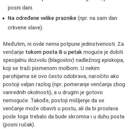
posni dani.
Na određene velike praznike
(npr. na sam dan
crkvene slave).
Međutim, ni ovde nema potpune jedinstvenosti. Za
venčanje
tokom posta ili u petak
moguće je dobiti
specijalnu dozvolu (blagoslov) nadležnog episkopa,
koji se traži pismenom molbom. U nekim
parohijama se ovo često odobrava, naročito ako
postoji valjan razlog (npr. pomeranje venčanja zbog
vanrednih okolnosti), a u drugim je gotovo
nemoguće. Takođe, postoji mišljenje da se
venčanje može obaviti u postu, ali da bi proslava
posle toga trebalo da bude skromna i u duhu posta
(posni ručak).