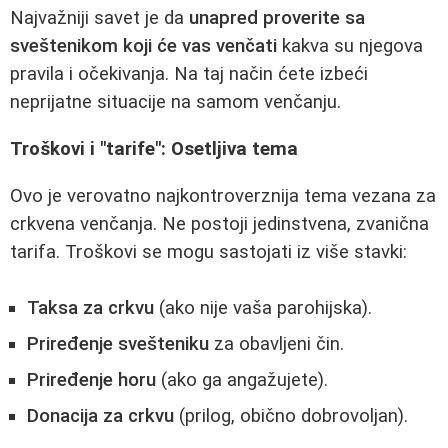
Najvažniji savet je da
unapred proverite sa
sveštenikom koji će vas venčati
kakva su njegova
pravila i očekivanja. Na taj način ćete izbeći
neprijatne situacije na samom venčanju.
Troškovi i "tarife": Osetljiva tema
Ovo je verovatno najkontroverznija tema vezana za
crkvena venčanja. Ne postoji jedinstvena, zvanična
tarifa. Troškovi se mogu sastojati iz više stavki:
Taksa za crkvu
(ako nije vaša parohijska).
Priređenje svešteniku
za obavljeni čin.
Priređenje horu
(ako ga angažujete).
Donacija za crkvu
(prilog, obično dobrovoljan).