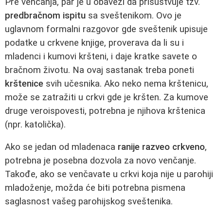
Pre venčanja, par je u obavezi da prisustvuje tzv.
predbračnom ispitu
sa sveštenikom. Ovo je
uglavnom formalni razgovor gde sveštenik upisuje
podatke u crkvene knjige, proverava da li su i
mladenci i kumovi kršteni, i daje kratke savete o
bračnom životu. Na ovaj sastanak treba poneti
krštenice
svih učesnika. Ako neko nema krštenicu,
može se zatražiti u crkvi gde je kršten. Za kumove
druge veroispovesti, potrebna je njihova krštenica
(npr. katolička).
Ako se jedan od mladenaca
ranije razveo crkveno
,
potrebna je posebna dozvola za novo venčanje.
Takođe, ako se venčavate u crkvi koja nije u parohiji
mladoženje, možda će biti potrebna pismena
saglasnost vašeg parohijskog sveštenika.