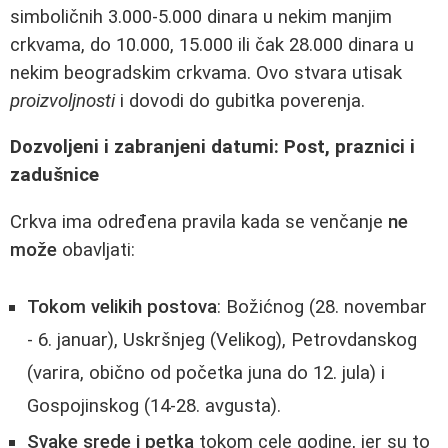
simboličnih 3.000-5.000 dinara u nekim manjim
crkvama, do 10.000, 15.000 ili čak 28.000 dinara u
nekim beogradskim crkvama. Ovo stvara utisak
proizvoljnosti
i dovodi do gubitka poverenja.
Dozvoljeni i zabranjeni datumi: Post, praznici i
zadušnice
Crkva ima određena pravila kada se venčanje
ne
može
obavljati:
Tokom velikih postova
: Božićnog (28. novembar
- 6. januar), Uskršnjeg (Velikog), Petrovdanskog
(varira, obično od početka juna do 12. jula) i
Gospojinskog (14-28. avgusta).
Svake srede i petka
tokom cele godine, jer su to