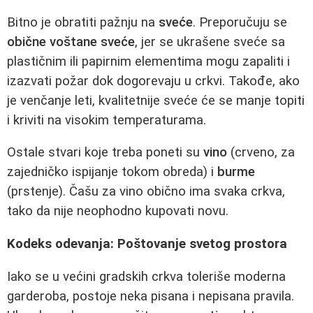
Bitno je obratiti pažnju na
sveće
. Preporučuju se
obične voštane sveće
, jer se ukrašene sveće sa
plastičnim ili papirnim elementima mogu zapaliti i
izazvati požar dok dogorevaju u crkvi. Takođe, ako
je venčanje leti, kvalitetnije sveće će se manje topiti
i kriviti na visokim temperaturama.
Ostale stvari koje treba poneti su
vino
(crveno, za
zajedničko ispijanje tokom obreda) i
burme
(prstenje). Čašu za vino obično ima svaka crkva,
tako da nije neophodno kupovati novu.
Kodeks odevanja: Poštovanje svetog prostora
Iako se u većini gradskih crkva toleriše moderna
garderoba, postoje neka pisana i nepisana pravila.