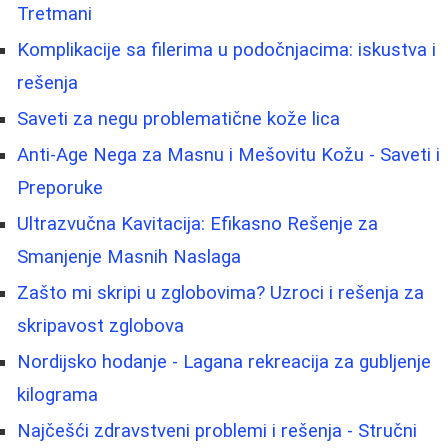
Tretmani
Komplikacije sa filerima u podočnjacima: iskustva i
rešenja
Saveti za negu problematične kože lica
Anti-Age Nega za Masnu i Mešovitu Kožu - Saveti i
Preporuke
Ultrazvučna Kavitacija: Efikasno Rešenje za
Smanjenje Masnih Naslaga
Zašto mi skripi u zglobovima? Uzroci i rešenja za
skripavost zglobova
Nordijsko hodanje - Lagana rekreacija za gubljenje
kilograma
Najčešći zdravstveni problemi i rešenja - Stručni