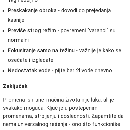
Preskakanje obroka
- dovodi do prejedanja
kasnije
Previše strog režim
- povremeni "varanci" su
normalni
Fokusiranje samo na težinu
- važnije je kako se
osećate i izgledate
Nedostatak vode
- pijte bar 2l vode dnevno
Zaključak
Promena ishrane i načina života nije laka, ali je
svakako moguća. Ključ je u postepenim
promenama, strpljenju i doslednosti. Zapamtite da
nema univerzalnog rešenja - ono što funkcioniše