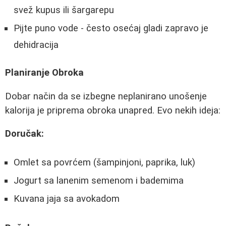
svež kupus ili šargarepu
Pijte puno vode - često osećaj gladi zapravo je
dehidracija
Planiranje Obroka
Dobar način da se izbegne neplanirano unošenje
kalorija je priprema obroka unapred. Evo nekih ideja:
Doručak:
Omlet sa povrćem (šampinjoni, paprika, luk)
Jogurt sa lanenim semenom i bademima
Kuvana jaja sa avokadom