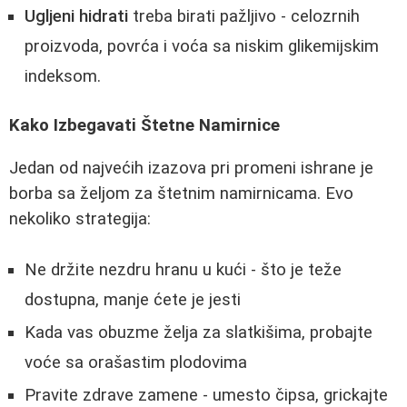
Ugljeni hidrati
treba birati pažljivo - celozrnih
proizvoda, povrća i voća sa niskim glikemijskim
indeksom.
Kako Izbegavati Štetne Namirnice
Jedan od najvećih izazova pri promeni ishrane je
borba sa željom za štetnim namirnicama. Evo
nekoliko strategija:
Ne držite nezdru hranu u kući - što je teže
dostupna, manje ćete je jesti
Kada vas obuzme želja za slatkišima, probajte
voće sa orašastim plodovima
Pravite zdrave zamene - umesto čipsa, grickajte