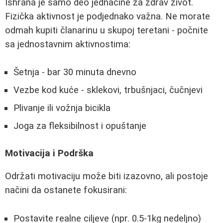
Ishrana je samo deo jednačine za zdrav život.
Fizička aktivnost je podjednako važna. Ne morate
odmah kupiti članarinu u skupoj teretani - počnite
sa jednostavnim aktivnostima:
Šetnja - bar 30 minuta dnevno
Vezbe kod kuće - sklekovi, trbušnjaci, čučnjevi
Plivanje ili vožnja bicikla
Joga za fleksibilnost i opuštanje
Motivacija i Podrška
Održati motivaciju može biti izazovno, ali postoje
načini da ostanete fokusirani:
Postavite realne ciljeve (npr. 0.5-1kg nedeljno)