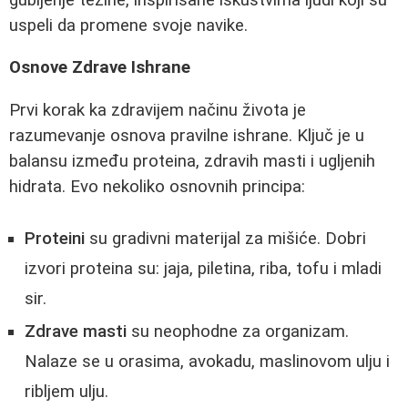
uspeli da promene svoje navike.
Osnove Zdrave Ishrane
Prvi korak ka zdravijem načinu života je
razumevanje osnova pravilne ishrane. Ključ je u
balansu između proteina, zdravih masti i ugljenih
hidrata. Evo nekoliko osnovnih principa:
Proteini
su gradivni materijal za mišiće. Dobri
izvori proteina su: jaja, piletina, riba, tofu i mladi
sir.
Zdrave masti
su neophodne za organizam.
Nalaze se u orasima, avokadu, maslinovom ulju i
ribljem ulju.