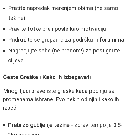
Pratite napredak merenjem obima (ne samo
težine)
Pravite fotke pre i posle kao motivaciju
Pridružite se grupama za podršku ili forumima
Nagradjujte sebe (ne hranom!) za postignute
ciljeve
Česte Greške i Kako ih Izbegavati
Mnogi ljudi prave iste greške kada počinju sa
promenama ishrane. Evo nekih od njih i kako ih
izbeći:
Prebrzo gubljenje težine
- zdrav tempo je 0.5-
1kg nedeljno