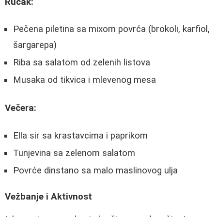
Ručak:
Pečena piletina sa mixom povrća (brokoli, karfiol,
šargarepa)
Riba sa salatom od zelenih listova
Musaka od tikvica i mlevenog mesa
Večera:
Ella sir sa krastavcima i paprikom
Tunjevina sa zelenom salatom
Povrće dinstano sa malo maslinovog ulja
Vežbanje i Aktivnost