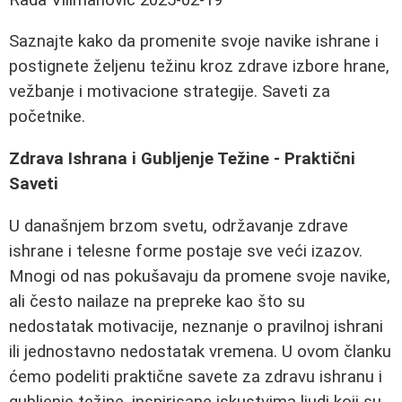
Saznajte kako da promenite svoje navike ishrane i
postignete željenu težinu kroz zdrave izbore hrane,
vežbanje i motivacione strategije. Saveti za
početnike.
Zdrava Ishrana i Gubljenje Težine - Praktični
Saveti
U današnjem brzom svetu, održavanje zdrave
ishrane i telesne forme postaje sve veći izazov.
Mnogi od nas pokušavaju da promene svoje navike,
ali često nailaze na prepreke kao što su
nedostatak motivacije, neznanje o pravilnoj ishrani
ili jednostavno nedostatak vremena. U ovom članku
ćemo podeliti praktične savete za zdravu ishranu i
gubljenje težine, inspirisane iskustvima ljudi koji su