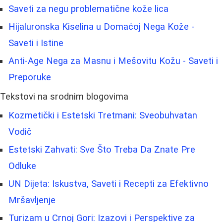
Saveti za negu problematične kože lica
Hijaluronska Kiselina u Domaćoj Nega Kože -
Saveti i Istine
Anti-Age Nega za Masnu i Mešovitu Kožu - Saveti i
Preporuke
Tekstovi na srodnim blogovima
Kozmetički i Estetski Tretmani: Sveobuhvatan
Vodič
Estetski Zahvati: Sve Što Treba Da Znate Pre
Odluke
UN Dijeta: Iskustva, Saveti i Recepti za Efektivno
Mršavljenje
Turizam u Crnoj Gori: Izazovi i Perspektive za