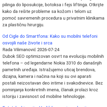
pilinga do liposukcije, botoksa i fejs liftinga. Otkrijte
kako da rešite probleme sa kožom i telom uz
pomoć savremenih procedura u privatnim klinikama
za plastičnu hirurgiju.
Od Cigle do Smartfona: Kako su mobilni telefoni
osvojili naše živote i srca
Rada Vilimanović
2026-07-24
Dubok SEO optimizovan osvrt na evoluciju mobilnih
telefona – od legendarne Nokia 3310 do današnjih
pametnih uređaja. Istražujemo uticaj brendova,
dizajna, kamera i načina na koji su ovi aparati
postali neizostavan deo intime i svakodnevice. Bez
pominjanja konkretnih imena, članak prolazi kroz
istoriju i zavisnost od mobilne tehnologije.