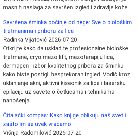
masnih naslaga za savršen izgled i zdravlje kože.
Savršena šminka počinje od nege: Sve o biološkim
tretmanima i priboru za lice
Radinka Vijatović
2026-07-20
Otkrijte kako da uskladite profesionalne biološke
tretmane, cryo mezo lift, mezoterapiju lica,
dermapen i izbor kvalitetnog pribora za šminku
kako biste postigli besprekoran izgled. Vodič kroz
uklanjanje akni, aktivni kiseonik za lice i lasersku
epilaciju uz savete o četkicama i tehnikama
nanošenja.
Čitalački kompas: Kako knjige oblikuju naš svet i
zašto im se uvek vraćamo
Višnja Radomilović
2026-07-20