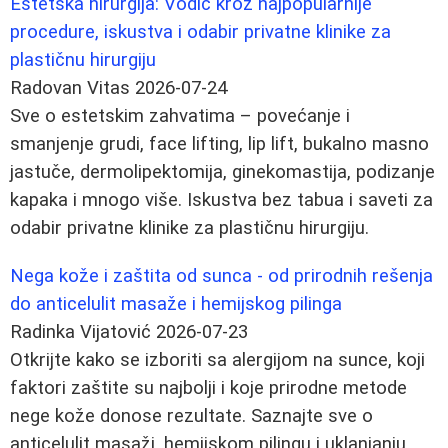
Estetska hirurgija: Vodič kroz najpopularnije
procedure, iskustva i odabir privatne klinike za
plastičnu hirurgiju
Radovan Vitas
2026-07-24
Sve o estetskim zahvatima – povećanje i
smanjenje grudi, face lifting, lip lift, bukalno masno
jastuče, dermolipektomija, ginekomastija, podizanje
kapaka i mnogo više. Iskustva bez tabua i saveti za
odabir privatne klinike za plastičnu hirurgiju.
Nega kože i zaštita od sunca - od prirodnih rešenja
do anticelulit masaže i hemijskog pilinga
Radinka Vijatović
2026-07-23
Otkrijte kako se izboriti sa alergijom na sunce, koji
faktori zaštite su najbolji i koje prirodne metode
nege kože donose rezultate. Saznajte sve o
anticelulit masaži, hemijskom pilingu i uklanjanju