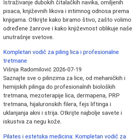
Istraživanje dubokih čitalačkih navika, omiljenih
pisaca, književnih likova i intimnog odnosa prema
knjigama. Otkrijte kako biramo štivo, zašto volimo
određene žanrove i kako književnost oblikuje naše
unutrašnje svetove.
Kompletan vodič za piling lica i profesionalne
tretmane
Višnja Radomilović
2026-07-19
Saznajte sve o pilinzima za lice, od mehaničkih i
hemijskih pilinga do profesionalnih bioloških
tretmana, mezoterapije lica, dermapena, PRP
tretmana, hijaluronskih filera, fejs liftinga i
uklanjanja akni i strija. Otkrijte najbolje savete i
iskustva za negu kože.
Pilates i estetska medicina: Kompletan vodič za