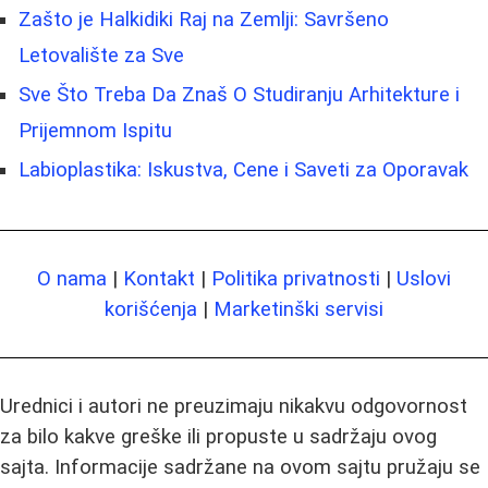
Zašto je Halkidiki Raj na Zemlji: Savršeno
Letovalište za Sve
Sve Što Treba Da Znaš O Studiranju Arhitekture i
Prijemnom Ispitu
Labioplastika: Iskustva, Cene i Saveti za Oporavak
O nama
|
Kontakt
|
Politika privatnosti
|
Uslovi
korišćenja
|
Marketinški servisi
Urednici i autori ne preuzimaju nikakvu odgovornost
za bilo kakve greške ili propuste u sadržaju ovog
sajta. Informacije sadržane na ovom sajtu pružaju se