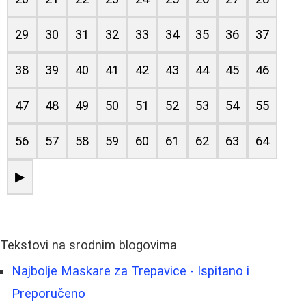
29
30
31
32
33
34
35
36
37
38
39
40
41
42
43
44
45
46
47
48
49
50
51
52
53
54
55
56
57
58
59
60
61
62
63
64
▶
Tekstovi na srodnim blogovima
Najbolje Maskare za Trepavice - Ispitano i
Preporučeno