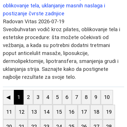
oblikovanje tela, uklanjanje masnih naslaga i
postizanje čvrste zadnjice
Radovan Vitas
2026-07-19
Sveobuhvatan vodič kroz pilates, oblikovanje tela i
estetske procedure: šta možete očekivati od
vežbanja, a kada su potrebni dodatni tretmani
poput anticelulit masaže, liposukcije,
dermolipektomije, lipotransfera, smanjenja grudi i
uklanjanja strija. Saznajte kako da postignete
najbolje rezultate za svoje telo.
◀
1
2
3
4
5
6
7
8
9
10
11
12
13
14
15
16
17
18
19
20
21
22
23
24
25
26
27
28