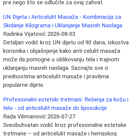
pre nego što se odlučite za ovaj zahvat.
UN Dijeta i Anticelulit Masaža - Kombinacija za
Skidanje Kilograma i Uklanjanje Masnih Naslaga
Radinka Vijatović
2026-08-03
Detaljan vodič kroz UN dijetu od 90 dana, iskustva
korisnika i objašnjenje kako anti celulit masaža
može da pomogne u oblikovanju tela i trajnom
uklanjanju masnih naslaga. Saznajte sve o
prednostima anticelulit masaže i pravilima
popularne dijete.
Profesionalni estetski tretmani: Rešenja za kožu i
telo - od anticelulit masaže do liposukcije
Rada Vilimanović
2026-07-27
Sveobuhvatan vodič kroz profesionalne estetske
tretmane – od anticelulit masaže i hemijskog