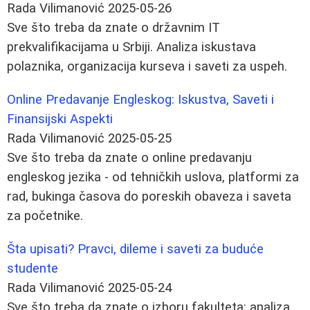
Rada Vilimanović
2025-05-26
Sve što treba da znate o državnim IT
prekvalifikacijama u Srbiji. Analiza iskustava
polaznika, organizacija kurseva i saveti za uspeh.
Online Predavanje Engleskog: Iskustva, Saveti i
Finansijski Aspekti
Rada Vilimanović
2025-05-25
Sve što treba da znate o online predavanju
engleskog jezika - od tehničkih uslova, platformi za
rad, bukinga časova do poreskih obaveza i saveta
za početnike.
Šta upisati? Pravci, dileme i saveti za buduće
studente
Rada Vilimanović
2025-05-24
Sve što treba da znate o izboru fakulteta: analiza