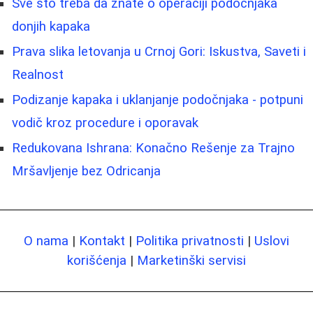
Sve što treba da znate o operaciji podočnjaka
donjih kapaka
Prava slika letovanja u Crnoj Gori: Iskustva, Saveti i
Realnost
Podizanje kapaka i uklanjanje podočnjaka - potpuni
vodič kroz procedure i oporavak
Redukovana Ishrana: Konačno Rešenje za Trajno
Mršavljenje bez Odricanja
O nama
|
Kontakt
|
Politika privatnosti
|
Uslovi
korišćenja
|
Marketinški servisi