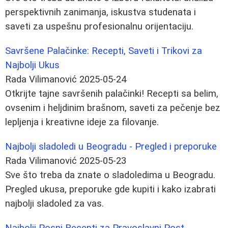
perspektivnih zanimanja, iskustva studenata i
saveti za uspešnu profesionalnu orijentaciju.
Savršene Palačinke: Recepti, Saveti i Trikovi za
Najbolji Ukus
Rada Vilimanović
2025-05-24
Otkrijte tajne savršenih palačinki! Recepti sa belim,
ovsenim i heljdinim brašnom, saveti za pečenje bez
lepljenja i kreativne ideje za filovanje.
Najbolji sladoledi u Beogradu - Pregled i preporuke
Rada Vilimanović
2025-05-23
Sve što treba da znate o sladoledima u Beogradu.
Pregled ukusa, preporuke gde kupiti i kako izabrati
najbolji sladoled za vas.
Najbolji Posni Recepti za Pravoslavni Post