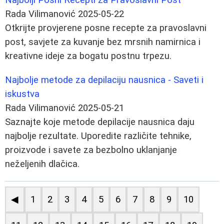
Rada Vilimanović
2025-05-22
Otkrijte provjerene posne recepte za pravoslavni
post, savjete za kuvanje bez mrsnih namirnica i
kreativne ideje za bogatu postnu trpezu.
Najbolje metode za depilaciju nausnica - Saveti i
iskustva
Rada Vilimanović
2025-05-21
Saznajte koje metode depilacije nausnica daju
najbolje rezultate. Uporedite različite tehnike,
proizvode i savete za bezbolno uklanjanje
neželjenih dlačica.
◀
1
2
3
4
5
6
7
8
9
10