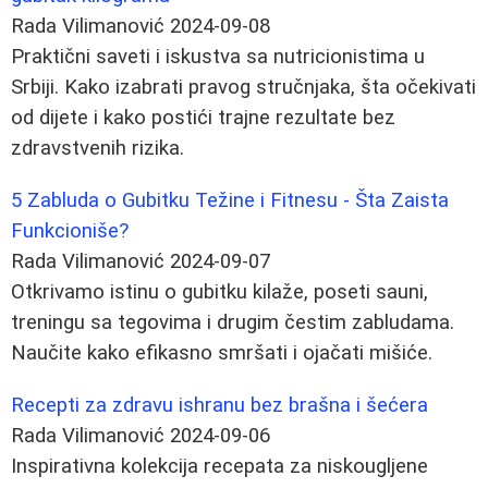
Rada Vilimanović
2024-09-08
Praktični saveti i iskustva sa nutricionistima u
Srbiji. Kako izabrati pravog stručnjaka, šta očekivati
od dijete i kako postići trajne rezultate bez
zdravstvenih rizika.
5 Zabluda o Gubitku Težine i Fitnesu - Šta Zaista
Funkcioniše?
Rada Vilimanović
2024-09-07
Otkrivamo istinu o gubitku kilaže, poseti sauni,
treningu sa tegovima i drugim čestim zabludama.
Naučite kako efikasno smršati i ojačati mišiće.
Recepti za zdravu ishranu bez brašna i šećera
Rada Vilimanović
2024-09-06
Inspirativna kolekcija recepata za niskougljene