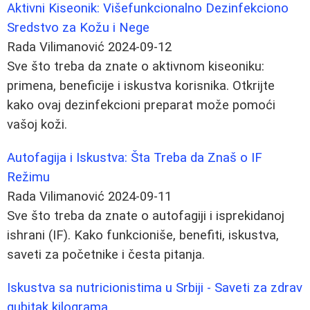
Aktivni Kiseonik: Višefunkcionalno Dezinfekciono
Sredstvo za Kožu i Nege
Rada Vilimanović
2024-09-12
Sve što treba da znate o aktivnom kiseoniku:
primena, beneficije i iskustva korisnika. Otkrijte
kako ovaj dezinfekcioni preparat može pomoći
vašoj koži.
Autofagija i Iskustva: Šta Treba da Znaš o IF
Režimu
Rada Vilimanović
2024-09-11
Sve što treba da znate o autofagiji i isprekidanoj
ishrani (IF). Kako funkcioniše, benefiti, iskustva,
saveti za početnike i česta pitanja.
Iskustva sa nutricionistima u Srbiji - Saveti za zdrav
gubitak kilograma