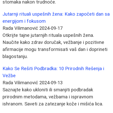
stomaka nakon trudnoće.
Jutarnji rituali uspešnih žena: Kako započeti dan sa
energijom i fokusom
Rada Vilimanović
2024-09-17
Otkrijte tajne jutarnjih rituala uspešnih žena.
Naučite kako zdrav doručak, vežbanje i pozitivne
afirmacije mogu transformisati vaš dan i doprineti
blagostanju.
Kako Se Rešiti Podbradka: 10 Prirodnih Rešenja i
Vežbe
Rada Vilimanović
2024-09-13
Saznajte kako ukloniti ili smanjiti podbradak
prirodnim metodama, vežbama i ispravnom
ishranom. Saveti za zatezanje kože i mišića lica.