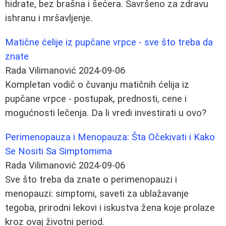
hidrate, bez brašna i šećera. Savršeno za zdravu
ishranu i mršavljenje.
Matične ćelije iz pupčane vrpce - sve što treba da
znate
Rada Vilimanović
2024-09-06
Kompletan vodič o čuvanju matičnih ćelija iz
pupčane vrpce - postupak, prednosti, cene i
mogućnosti lečenja. Da li vredi investirati u ovo?
Perimenopauza i Menopauza: Šta Očekivati i Kako
Se Nositi Sa Simptomima
Rada Vilimanović
2024-09-06
Sve što treba da znate o perimenopauzi i
menopauzi: simptomi, saveti za ublažavanje
tegoba, prirodni lekovi i iskustva žena koje prolaze
kroz ovaj životni period.