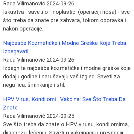
Rada Vilimanović
2024-09-26
Iskustva i saveti o rinoplastici (operaciji nosa) - sve
što treba da znate pre zahvata, tokom oporavka i
nakon operacije.
Najčešće Kozmetičke i Modne Greške Koje Treba
Izbegavati
Rada Vilimanović
2024-09-26
Izbegnite najčešće kozmetičke i modne greške koje
dodaju godine i narušavaju vaš izgled. Saveti za
negu lica, šminkanje i stil.
HPV Virus, Kondilomi i Vakcina: Sve Što Treba Da
Znate
Rada Vilimanović
2024-09-25
Sve što treba da znate o HPV virusu, kondilomima,
dijagnozi i lečenju. Saveti o vakcinaciji i prevenciji