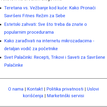
Teretana vs. Vežbanje kod kuće: Kako Pronaći
Savršeni Fitnes Režim za Sebe
Estetski zahvati: Sve što treba da znate o
popularnim procedurama
Kako zarađivati na internetu mikrozadacima -
detaljan vodič za početnike
Svet Palačinki: Recepti, Trikovi i Saveti za Savršene
Palačinke
O nama
|
Kontakt
|
Politika privatnosti
|
Uslovi
korišćenja
|
Marketinški servisi