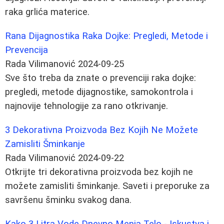
raka grlića materice.
Rana Dijagnostika Raka Dojke: Pregledi, Metode i
Prevencija
Rada Vilimanović
2024-09-25
Sve što treba da znate o prevenciji raka dojke:
pregledi, metode dijagnostike, samokontrola i
najnovije tehnologije za rano otkrivanje.
3 Dekorativna Proizvoda Bez Kojih Ne Možete
Zamisliti Šminkanje
Rada Vilimanović
2024-09-22
Otkrijte tri dekorativna proizvoda bez kojih ne
možete zamisliti šminkanje. Saveti i preporuke za
savršenu šminku svakog dana.
Kako 3 Litra Vode Dnevno Menja Telo - Iskustva i