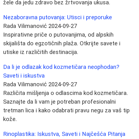
žele da jedu zdravo bez žrtvovanja ukusa.
Nezaboravna putovanja: Utisci i preporuke
Rada Vilimanović
2024-09-27
Inspirativne priče o putovanjima, od alpskih
skijališta do egzotičnih plaža. Otkrijte savete i
utiske iz različitih destinacija.
Da li je odlazak kod kozmetičara neophodan?
Saveti i iskustva
Rada Vilimanović
2024-09-27
Različita mišljenja o odlascima kod kozmetičara.
Saznajte da li vam je potreban profesionalni
tretman lica i kako odabrati pravu negu za vaš tip
kože.
Rinoplastika: Iskustva, Saveti i Najčešća Pitanja