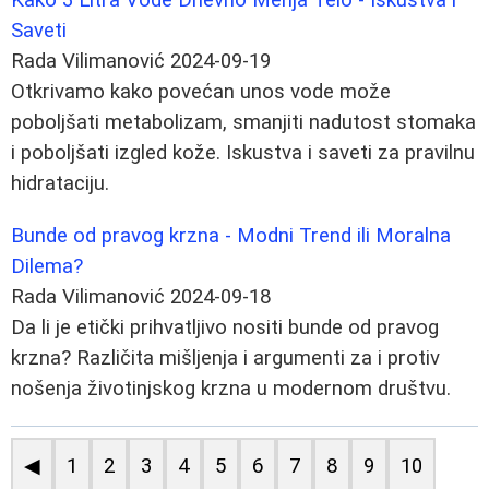
Saveti
Rada Vilimanović
2024-09-19
Otkrivamo kako povećan unos vode može
poboljšati metabolizam, smanjiti nadutost stomaka
i poboljšati izgled kože. Iskustva i saveti za pravilnu
hidrataciju.
Bunde od pravog krzna - Modni Trend ili Moralna
Dilema?
Rada Vilimanović
2024-09-18
Da li je etički prihvatljivo nositi bunde od pravog
krzna? Različita mišljenja i argumenti za i protiv
nošenja životinjskog krzna u modernom društvu.
◀
1
2
3
4
5
6
7
8
9
10